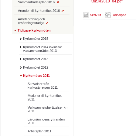
KmSkr2010_04.pdf
Sammanträdesplan 2016
Ärenden till kyrkomötet 2016
Skriv ut
Dela/tipsa
Arbetsordning och
ersättningsstadga
Tidigare kyrkomöten
Kyrkomötet 2015
Kyrkomötet 2014 inklusive
valsammanträdet 2013
Kyrkomötet 2013
Kyrkomötet 2012
Kyrkomötet 2011
Skrivelser från
kyrkostyrelsen 2011
Motioner till kyrkomötet
2011
Verksamhetsberättelser km
2011
Läronämndens yttranden
2011
Arbetsplan 2011