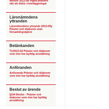
Motion 2012:58 Vigda prästers
rätt att delta i överläggningar
Läronämndens
yttranden
Läronämndens yttrande 2012:05y
Präster och diakoner utan
församlingstjänst
Betänkanden
TU2012:02 Präster och diakoner
som inte har kyrklig anställning
Anföranden
Anförande Präster och diakoner
som inte har kyrklig anställning
Beslut av ärende
§104 Beslut - Präster och
diakoner som inte har kyrklig
anställning