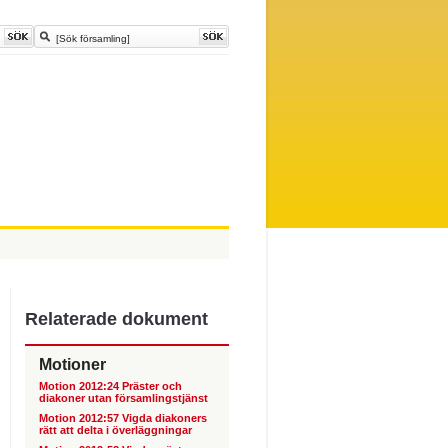
Relaterade dokument
Motioner
Motion 2012:24 Präster och
diakoner utan församlingstjänst
Motion 2012:57 Vigda diakoners
rätt att delta i överläggningar