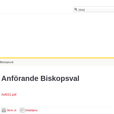
 Biskopsval
Anförande Biskopsval
Anf031.pdf
Skriv ut
Dela/tipsa