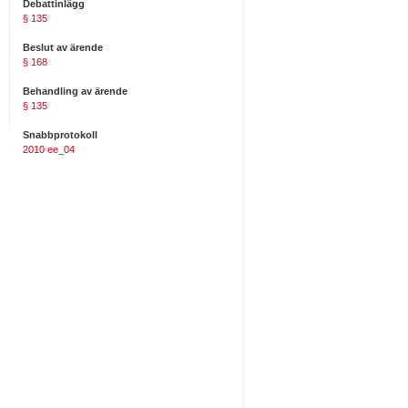
Debattinlägg
§ 135
Beslut av ärende
§ 168
Behandling av ärende
§ 135
Snabbprotokoll
2010 ee_04