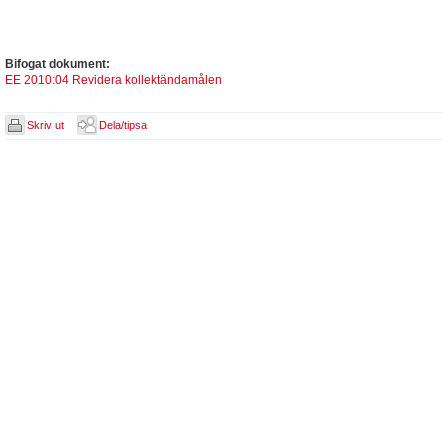
Bifogat dokument:
EE 2010:04 Revidera kollektändamålen
Skriv ut
Dela/tipsa