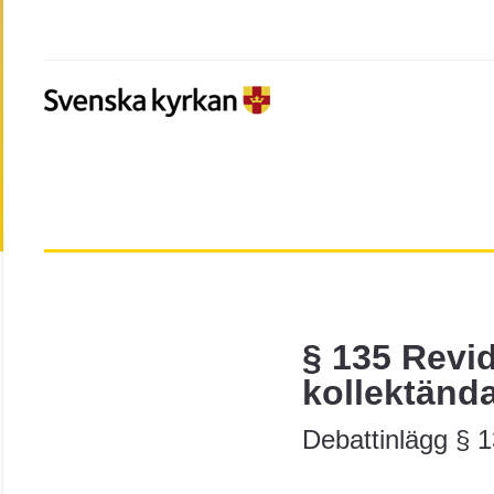
§ 135 Revi
kollektänd
Debattinlägg § 