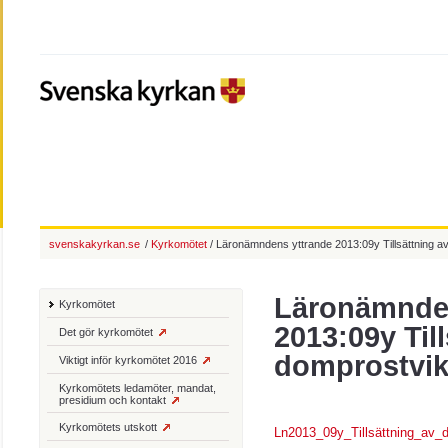
svenskakyrkan.se
/
Kyrkomötet
/ Läronämndens yttrande 2013:09y Tillsättning a
Läronämnden
Kyrkomötet
2013:09y Till
Det gör kyrkomötet
domprostvik
Viktigt inför kyrkomötet 2016
Kyrkomötets ledamöter, mandat,
presidium och kontakt
Kyrkomötets utskott
Ln2013_09y_Tillsättning_av_d