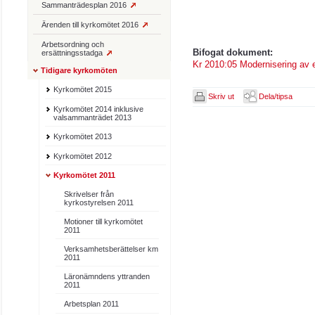
Sammanträdesplan 2016
Ärenden till kyrkomötet 2016
Arbetsordning och
Bifogat dokument:
ersättningsstadga
Kr 2010:05 Modernisering av 
Tidigare kyrkomöten
Kyrkomötet 2015
Skriv ut
Dela/tipsa
Kyrkomötet 2014 inklusive
valsammanträdet 2013
Kyrkomötet 2013
Kyrkomötet 2012
Kyrkomötet 2011
Skrivelser från
kyrkostyrelsen 2011
Motioner till kyrkomötet
2011
Verksamhetsberättelser km
2011
Läronämndens yttranden
2011
Arbetsplan 2011