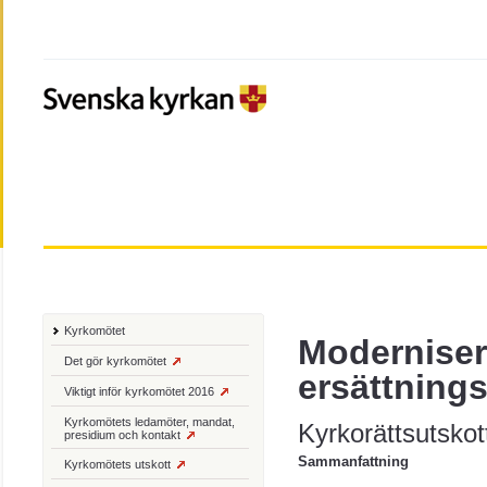
Kyrkomötet
Moderniser
Det gör kyrkomötet
ersättning
Viktigt inför kyrkomötet 2016
Kyrkomötets ledamöter, mandat,
Kyrkorättsutsko
presidium och kontakt
Sammanfattning
Kyrkomötets utskott