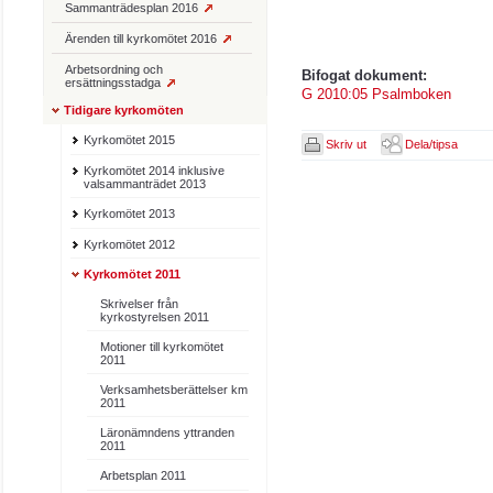
Sammanträdesplan 2016
Ärenden till kyrkomötet 2016
Arbetsordning och
Bifogat dokument:
ersättningsstadga
G 2010:05 Psalmboken
Tidigare kyrkomöten
Kyrkomötet 2015
Skriv ut
Dela/tipsa
Kyrkomötet 2014 inklusive
valsammanträdet 2013
Kyrkomötet 2013
Kyrkomötet 2012
Kyrkomötet 2011
Skrivelser från
kyrkostyrelsen 2011
Motioner till kyrkomötet
2011
Verksamhetsberättelser km
2011
Läronämndens yttranden
2011
Arbetsplan 2011