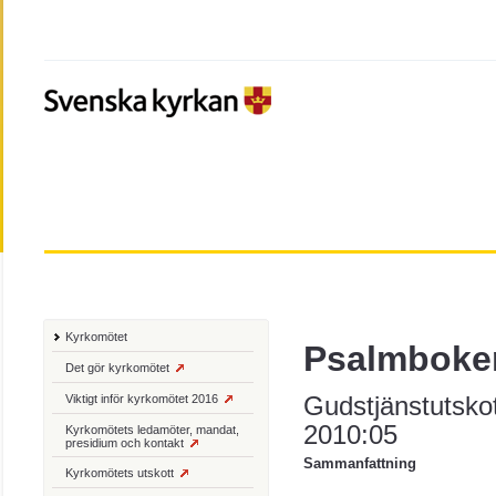
Kyrkomötet
Psalmboke
Det gör kyrkomötet
Gudstjänstutsko
Viktigt inför kyrkomötet 2016
2010:05
Kyrkomötets ledamöter, mandat,
presidium och kontakt
Sammanfattning
Kyrkomötets utskott