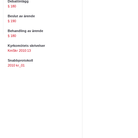
Debattinlägg
§ 180
Beslut av ärende
§ 190
Behandling av ärende
§ 180
Kyrkomötets skrivelser
KmSkr 2010:13
Snabbprotokoll
2010 kr_01