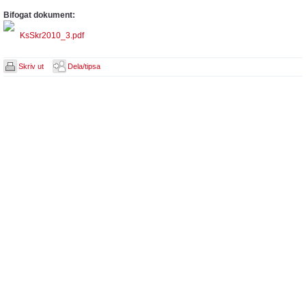
Bifogat dokument:
KsSkr2010_3.pdf
Skriv ut
Dela/tipsa