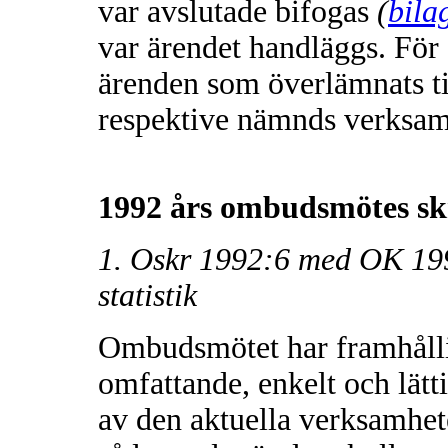
var avslutade bifogas
(
bila
var ärendet handläggs. För
ärenden som överlämnats ti
respektive nämnds verksamh
1992 års ombudsmötes skr
1. Oskr 1992:6 med OK 19
statistik
Ombudsmötet har framhålli
omfattande, enkelt och lätt
av den aktuella verksamhe