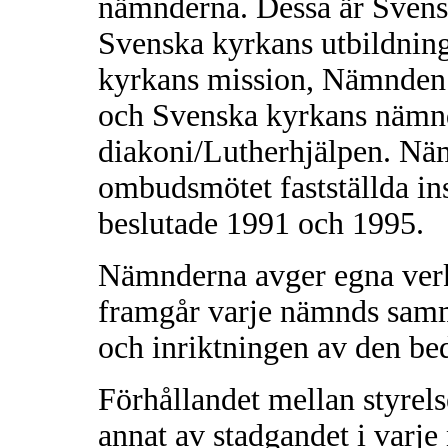
nämnderna. Dessa är Sven
Svenska kyrkans utbildni
kyrkans mission, Nämnden 
och Svenska kyrkans nämnd 
diakoni/Lutherhjälpen. Näm
ombudsmötet fastställda in
beslutade 1991 och 1995.
Nämnderna avger egna verks
framgår varje nämnds sam
och inriktningen av den be
Förhållandet mellan styrel
annat av stadgandet i varj