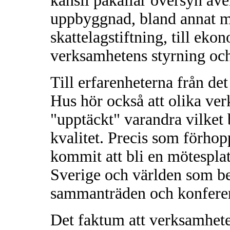
kansli påkallar översyn äv
uppbyggnad, bland annat med
skattelagstiftning, till eko
verksamhetens styrning och
Till erfarenheterna från de
Hus hör också att olika ve
"upptäckt" varandra vilket b
kvalitet. Precis som förhop
kommit att bli en mötesplat
Sverige och världen som b
sammanträden och konferen
Det faktum att verksamhete