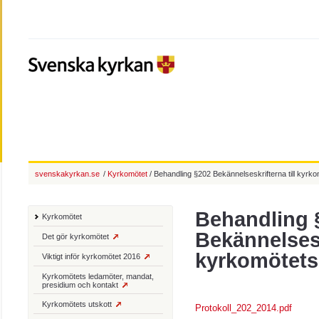
svenskakyrkan.se
/
Kyrkomötet
/ Behandling §202 Bekännelseskrifterna till kyrk
Behandling 
Kyrkomötet
Bekännelsesk
Det gör kyrkomötet
kyrkomötets
Viktigt inför kyrkomötet 2016
Kyrkomötets ledamöter, mandat,
presidium och kontakt
Kyrkomötets utskott
Protokoll_202_2014.pdf