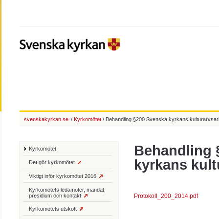
svenskakyrkan.se
/
Kyrkomötet
/ Behandling §200 Svenska kyrkans kulturarvsar
Behandling 
Kyrkomötet
kyrkans kult
Det gör kyrkomötet
Viktigt inför kyrkomötet 2016
Kyrkomötets ledamöter, mandat,
presidium och kontakt
Protokoll_200_2014.pdf
Kyrkomötets utskott