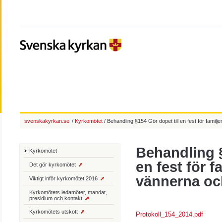
svenskakyrkan.se
/
Kyrkomötet
/ Behandling §154 Gör dopet till en fest för famil
Behandling §
Kyrkomötet
en fest för f
Det gör kyrkomötet
vännerna oc
Viktigt inför kyrkomötet 2016
Kyrkomötets ledamöter, mandat,
presidium och kontakt
Kyrkomötets utskott
Protokoll_154_2014.pdf