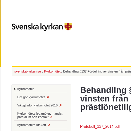
svenskakyrkan.se
/
Kyrkomötet
/ Behandling §137 Fördelning av vinsten från präs
Behandling 
Kyrkomötet
vinsten från
Det gör kyrkomötet
prästlönetil
Viktigt inför kyrkomötet 2016
Kyrkomötets ledamöter, mandat,
presidium och kontakt
Kyrkomötets utskott
Protokoll_137_2014.pdf