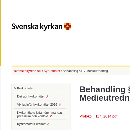
svenskakyrkan.se
/
Kyrkomötet
/ Behandling §117 Medieutredning
Behandling 
Kyrkomötet
Medieutredn
Det gör kyrkomötet
Viktigt inför kyrkomötet 2016
Kyrkomötets ledamöter, mandat,
presidium och kontakt
Protokoll_117_2014.pdf
Kyrkomötets utskott