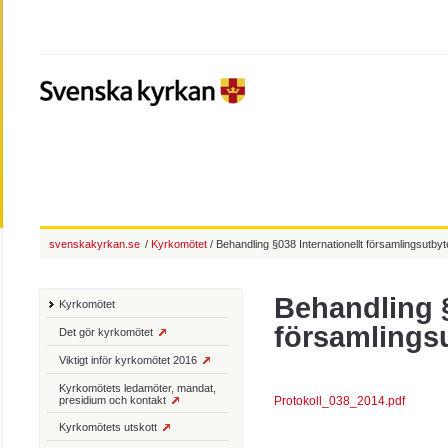
svenskakyrkan.se
/
Kyrkomötet
/ Behandling §038 Internationellt församlingsutbyt
Behandling §
Kyrkomötet
församlings
Det gör kyrkomötet
Viktigt inför kyrkomötet 2016
Kyrkomötets ledamöter, mandat,
presidium och kontakt
Protokoll_038_2014.pdf
Kyrkomötets utskott