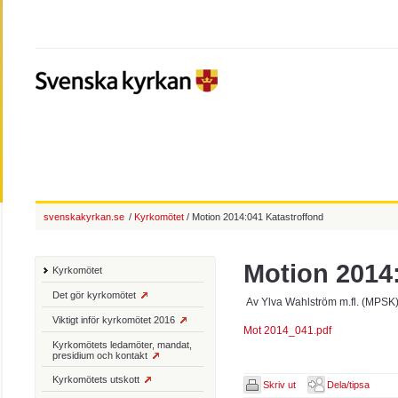
svenskakyrkan.se
/
Kyrkomötet
/ Motion 2014:041 Katastroffond
Motion 2014
Kyrkomötet
Det gör kyrkomötet
Av Ylva Wahlström m.fl. (MPSK
Viktigt inför kyrkomötet 2016
Mot 2014_041.pdf
Kyrkomötets ledamöter, mandat,
presidium och kontakt
Kyrkomötets utskott
Skriv ut
Dela/tipsa