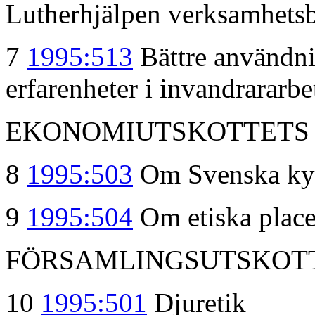
Lutherhjälpen verksamhetsbe
7
1995:513
Bättre användn
erfarenheter i invandrararbe
EKONOMIUTSKOTTETS
8
1995:503
Om Svenska ky
9
1995:504
Om etiska place
FÖRSAMLINGSUTSKOT
10
1995:501
Djuretik