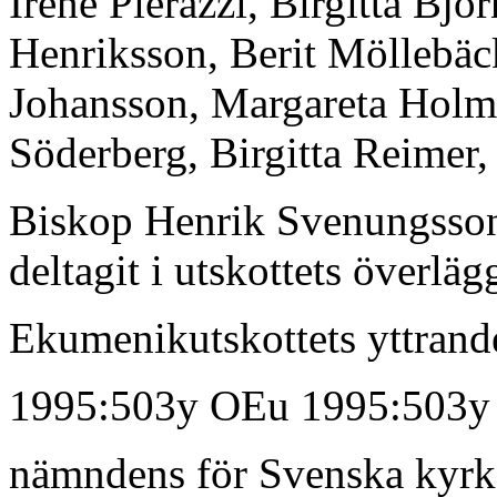
Iréne Pierazzi, Birgitta Bjö
Henriksson, Berit Möllebäc
Johansson, Margareta Holm
Söderberg, Birgitta Reimer,
Biskop Henrik Svenungsson
deltagit i utskottets överläg
Ekumenikutskottets yttrand
1995:503y OEu 1995:503y
nämndens för Svenska kyrk