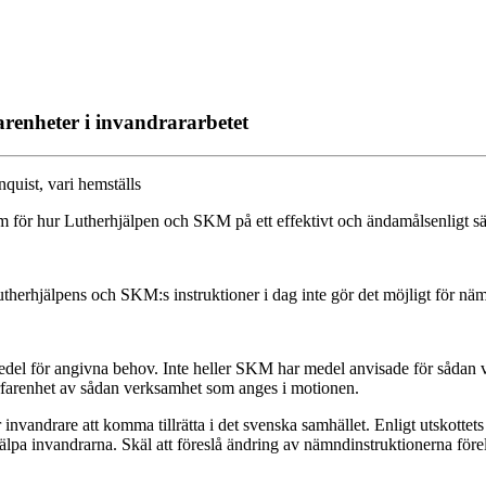
renheter i invandrararbetet
quist, vari hemställs
m för hur Lutherhjälpen och SKM på ett effektivt och ändamålsenligt sät
t Lutherhjälpens och SKM:s instruktioner i dag inte gör det möjligt för nä
medel för angivna behov. Inte heller SKM har medel anvisade för sådan 
rfarenhet av sådan verksamhet som anges i motionen.
ör invandrare att komma tillrätta i det svenska samhället. Enligt utskotte
hjälpa invandrarna. Skäl att föreslå ändring av nämndinstruktionerna före