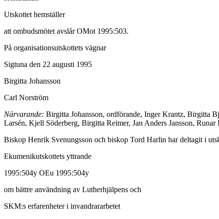
Utskottet hemställer
att ombudsmötet avslår OMot 1995:503.
På organisationsutskottets vägnar
Sigtuna den 22 augusti 1995
Birgitta Johansson
Carl Norström
Närvarande:
Birgitta Johansson, ordförande, Inger Krantz, Birgitta 
Larsén, Kjell Söderberg, Birgitta Reimer, Jan Anders Jansson, Runar 
Biskop Henrik Svenungsson och biskop Tord Harlin har deltagit i utsk
Ekumenikutskottets yttrande
1995:504y OEu 1995:504y
om bättre användning av Lutherhjälpens och
SKM:s erfarenheter i invandrararbetet