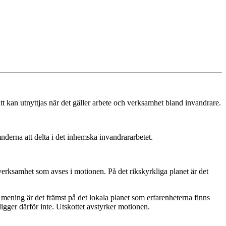
t kan utnyttjas när det gäller arbete och verksamhet bland invandrare.
mnderna att delta i det inhemska invandrararbetet.
verksamhet som avses i motionen. På det rikskyrkliga planet är det
ts mening är det främst på det lokala planet som erfarenheterna finns
ligger därför inte. Utskottet avstyrker motionen.