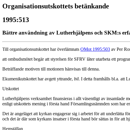
Organisationsutskottets betänkande
1995:513
Bättre användning av Lutherhjälpens och SKM:s erfa
Till organisationsutskottet har överlämnats
OMot 1995:503
av Per Ron
att ombudsmötet begär att styrelsen för SFRV låter utarbeta ett progra
Beträffande motiven till motionen hänvisas till denna.
Ekumenikutskottet har avgett yttrande,
bil
. I detta framhålls bl.a. at
Utskottet
Lutherhjälpens verksamhet finansieras i allt väsentligt av insamlade 
enligt utskottets mening i första hand Församlingsnämnden som har e
Det är angeläget att kyrkan engagerar sig i arbetet för att underlätta f
och det är där som kyrkans insatser i första hand bör sättas in för att 
Hemställan