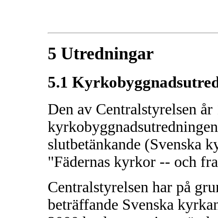
5 Utredningar
5.1 Kyrkobyggnadsutre
Den av Centralstyrelsen år 
kyrkobyggnadsutredningen ö
slutbetänkande (Svenska k
"Fädernas kyrkor -- och fr
Centralstyrelsen har på gr
beträffande Svenska kyrkans