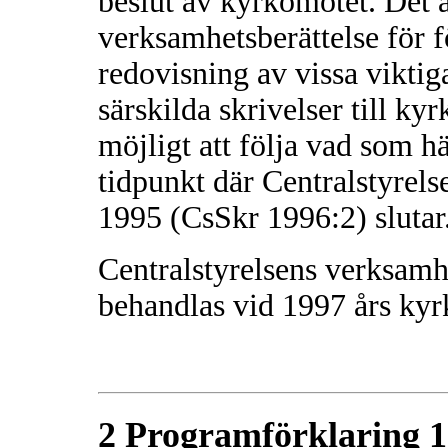
beslut av kyrkomötet. Det ä
verksamhetsberättelse för f
redovisning av vissa viktig
särskilda skrivelser till k
möjligt att följa vad som hä
tidpunkt där Centralstyrels
1995 (CsSkr 1996:2) slutar
Centralstyrelsens verksamh
behandlas vid 1997 års ky
2 Programförklaring 1