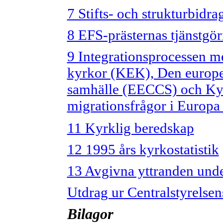
7 Stifts- och strukturbidr
8 EFS-prästernas tjänstgöri
9 Integrationsprocessen m
kyrkor (KEK), Den europe
samhälle (EECCS) och Ky
migrationsfrågor i Europ
11 Kyrklig beredskap
12 1995 års kyrkostatistik
13 Avgivna yttranden unde
Utdrag ur Centralstyrelsen
Bilagor