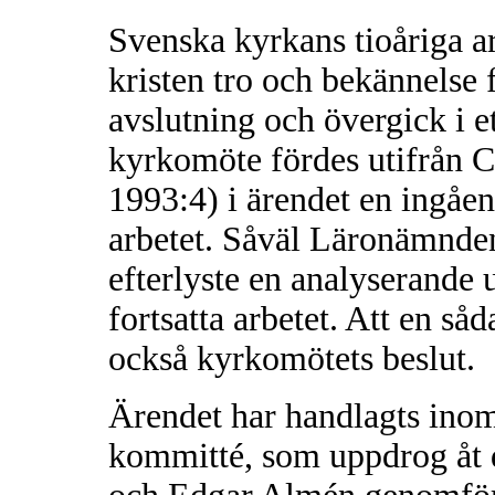
Svenska kyrkans tioåriga ar
kristen tro och bekännelse 
avslutning och övergick i e
kyrkomöte fördes utifrån C
1993:4) i ärendet en ingå
arbetet. Såväl Läronämnde
efterlyste en analyserande u
fortsatta arbetet. Att en så
också kyrkomötets beslut.
Ärendet har handlagts ino
kommitté, som uppdrog åt 