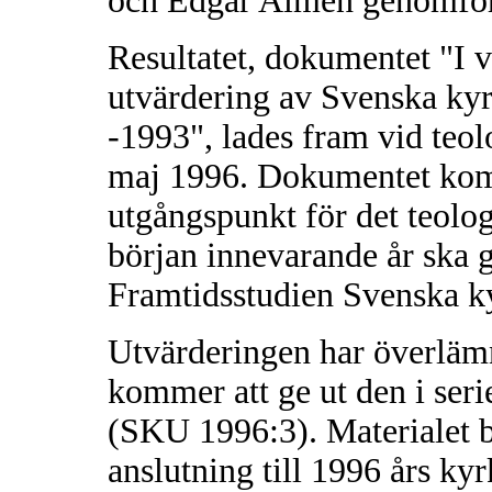
och Edgar Almén genomför
Resultatet, dokumentet "I v
utvärdering av Svenska ky
-1993", lades fram vid teo
maj 1996. Dokumentet komm
utgångspunkt för det teolo
början innevarande år ska
Framtidsstudien Svenska k
Utvärderingen har överlämn
kommer att ge ut den i ser
(SKU 1996:3). Materialet 
anslutning till 1996 års ky