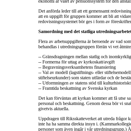
ekonomi är valet av pensionssystem för den anstäl
Det anförda leder till att ett gemensamt redovisnin
att en uppgift för gruppen kommer att bli att vida
redovisningssystemet bör ges i form av föreskrifte
Samordning med det statliga utredningsarbete
Flera av arbetsuppgifterna är beroende av vad som
behandlas i utredningsgruppen förrän vi vet åtminst
-- Gränsdragningen mellan statlig och inomkyrkli
-- Formerna för uttag av kyrkoskatt/avgift
-- Begravningsverksamhetens finansiering
-- Val av modell (lagstiftnings- eller stiftelsemo
stiftelseurkunder) som staten utfärdar och de bes
-- Utformningen av statens stöd till kulturhistoris
-- Framtida beskattning av Svenska kyrkan
Det kan förväntas att kyrkan kommer att få utse sa
personal och beskattning. Genom dessa bör vi snab
givetvis aktuella.
Uppdragen till Riksskatteverket att utreda frågor
inte ha ha samma direkta insyn i. (Kammarkollegie
personer som även ingår i vår utredningsgrupp.) Äv