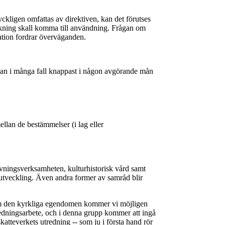
ryckligen omfattas av direktiven, kan det förutses
äckning skall komma till användning. Frågan om
dation fordrar överväganden.
 kan i många fall knappast i någon avgörande mån
ellan de bestämmelser (i lag eller
avningsverksamheten, kulturhistorisk vård samt
 utveckling. Även andra former av samråd blir
r om den kyrkliga egendomen kommer vi möjligen
redningsarbete, och i denna grupp kommer att ingå
atteverkets utredning -- som ju i första hand rör