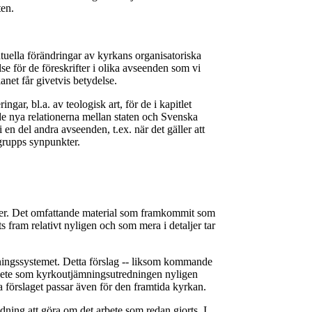
ten.
tuella förändringar av kyrkans organisatoriska
else för de föreskrifter i olika avseenden som vi
anet får givetvis betydelse.
ar, bl.a. av teologisk art, för de i kapitlet
e nya relationerna mellan staten och Svenska
n del andra avseenden, t.ex. när det gäller att
tgrupps synpunkter.
nier. Det omfattande material som framkommit som
ts fram relativt nyligen och som mera i detaljer tar
mningssystemet. Detta förslag -- liksom kommande
arbete som kyrkoutjämningsutredningen nyligen
a förslaget passar även för den framtida kyrkan.
dning att göra om det arbete som redan gjorts. I