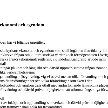
r ekonomi och egendom
ppen har vi följande uppgifter:
venska kyrkans ekonomi och egendom som skall ingå i en framtida kyrko
 (inklusive frågan om kulturhistoriska värden) och förmögenheten i övr
ska frågor (ekonomisk reglering vid indelningsändring, arvode m.m. ti
onal)
ttningar på kort och lång sikt och därvid uppmärksamma frågan rörande
 olika verksamhetsgrenar
ga handlingar (begravning, vigsel o.s.v.) mellan olika församlingar och 
kans finansförmögenhet och vilka förändringar som skett i den
Kyrkofonden och jämföra dess utfall med andra liknande långsiktiga p
rvaltning och därvid pröva möjligheterna att utforma långsiktiga förvalt
oll
er av inköps- och upphandlingssamverkan och därvid pröva möjlighetern
som framöver skall gälla för trossamfund