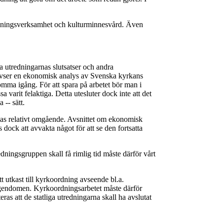
ravningsverksamhet och kulturminnesvård. Även
a utredningarnas slutsatser och andra
m avser en ekonomisk analys av Svenska kyrkans
omma igång. För att spara på arbetet bör man i
 varit felaktiga. Detta utesluter dock inte att det
 -- sätt.
rjas relativt omgående. Avsnittet om ekonomisk
 dock att avvakta något för att se den fortsatta
edningsgruppen skall få rimlig tid måste därför vårt
t utkast till kyrkoordning avseende bl.a.
egendomen. Kyrkoordningsarbetet måste därför
ras att de statliga utredningarna skall ha avslutat