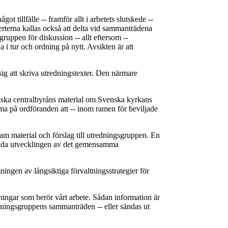
tillfälle -- framför allt i arbetets slutskede --
erna kallas också att delta vid sammanträdena
uppen för diskussion -- allt eftersom --
 tur och ordning på nytt. Avsikten är att
sig att skriva utredningstexter. Den närmare
istiska centralbyråns material om Svenska kyrkans
a på ordföranden att -- inom ramen för beviljade
fram material och förslag till utredningsgruppen. En
ämnda utvecklingen av det gemensamma
ingen av långsiktiga förvaltningsstrategier för
ingar som berör vårt arbete. Sådan information är
edningsgruppens sammanträden -- eller sändas ut