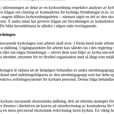
r; utformningen av delar av en kyrkoordning respektive analyser av ky
en frågan om clearing av kostnaderna för kyrkliga förrättningar m.m. o
n angetts tillhöra kyrkoordningsdelen -- närmast utgör en del av den eko
mi. Å andra sidan har givetvis frågan om förvaltningen av kulturhistori
. De båda huvuddelarna är således i någon mån överlappande.
ordningen
 nuvarande kyrkolagen som arbetet skall avse. I första hand torde arbet
 ställning. Utgångspunkten för arbetet kan således tas i den reglering
 eller om några förändringar -- utöver dem som följer av kyrka-stat-refo
 identitet, utrymme för en flexibel organisation med så långt som möjli
kolagen är sådana att de lämpligen behandlas av andra utredningsgrupp
amband med indelningsfrågorna av den utredningsgrupp som har detta up
eskriva avlöningssystemet för kyrkans personal. Denna fråga behandla
a kyrkans nuvarande ekonomiska ställning, dels att utforma strategier fö
 förutses i direktiven att kraven på särredovisning av kostnaderna fö
ra en mera preciserad ekonomisk redovisning inom kyrkan. En viktig f