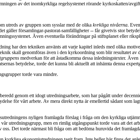
ormningen av det inomkyrkliga regelsystemet rörande kyrkoskatten/avgif
r som utreds av gruppen som sysslar med de olika
kvrkliga nivåerna
. Even
 det gäller församlingar-pastorat-samfälligheter -- får givetvis stor betyd
ämningssystemet. Även eventuella förändringar på stiftsplanet eller rikspl
ing har den tekniken använts att varje kapitel inleds med olika motivering
knik skall genomföras även i den kyrkoordning som blir resultatet av d
rtgruppens
medverkan för att åstadkomma dessa inledningstexter. Även i e
satsernas betydelse, torde det kunna bli aktuellt att inhämta denna exper
ngsgrupper torde vara mindre.
rberedd genom ett idogt utredningsarbete, som har pågått under decen
tydelse för vårt arbete. Av mera direkt nytta är emellertid sådant som lag
gsutredningens nyligen framlagda förslag i fråga om den kyrkliga utjä
s i vår utredningsgrupp, men en rimlig utgångspunkt torde vara att det 
 av oss. Det torde närmast bli fråga om att bedöma huruvida det framlagd
n kyrkliga ekonomiutredningen tagit fram. Inte heller här finns det anle