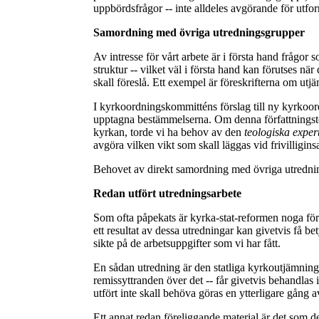
uppbördsfrågor -- inte alldeles avgörande för utf
Samordning med övriga utredningsgrupper
Av intresse för vårt arbete är i första hand frågo
struktur -- vilket väl i första hand kan förutses när
skall föreslå. Ett exempel är föreskrifterna om utj
I kyrkoordningskommitténs förslag till ny kyrkoordn
upptagna bestämmelserna. Om denna författningste
kyrkan, torde vi ha behov av den
teologiska expe
avgöra vilken vikt som skall läggas vid frivilligin
Behovet av direkt samordning med övriga utredni
Redan utfört utredningsarbete
Som ofta påpekats är kyrka-stat-reformen noga fö
ett resultat av dessa utredningar kan givetvis få be
sikte på de arbetsuppgifter som vi har fått.
En sådan utredning är den statliga kyrkoutjämnin
remissyttranden över det -- får givetvis behandla
utfört inte skall behöva göras en ytterligare gång
Ett annat redan föreliggande material är det som de