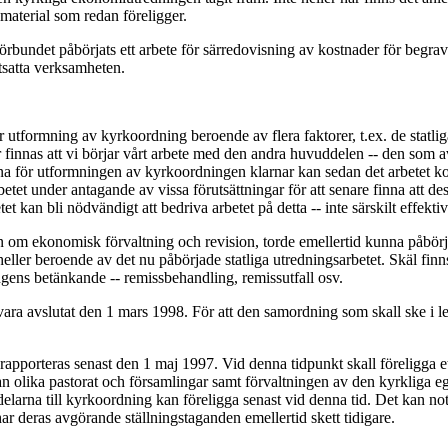
 material som redan föreligger.
förbundet påbörjats ett arbete för särredovisning av kostnader för beg
rtsatta verksamheten.
utformning av kyrkoordning beroende av flera faktorer, t.ex. de statlig
r finnas att vi börjar vårt arbete med den andra huvuddelen -- den so
arna för utformningen av kyrkoordningen klarnar kan sedan det arbetet k
et under antagande av vissa förutsättningar för att senare finna att dessa
t kan bli nödvändigt att bedriva arbetet på detta -- inte särskilt effektiva
ten om ekonomisk förvaltning och revision, torde emellertid kunna påbö
 heller beroende av det nu påbörjade statliga utredningsarbetet. Skäl finns
gens betänkande -- remissbehandling, remissutfall osv.
 vara avslutat den 1 mars 1998. För att den samordning som skall ske i l
rapporteras senast den 1 maj 1997. Vid denna tidpunkt skall föreligga et
 olika pastorat och församlingar samt förvaltningen av den kyrkliga 
 delarna till kyrkoordning kan föreligga senast vid denna tid. Det kan note
har deras avgörande ställningstaganden emellertid skett tidigare.