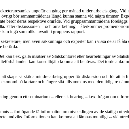
reteraresamlas ungefär en gång per månad under arbetets gång. Vid något 
vrigt bör sammanträdenas längd kunna stanna vid några timmar. Expert
inte berör deras respektive område. Vid gruppsammanträdena föreläggs gr
a. Efter diskussionen -- och omarbetning -- återkommer promemoriorna i
de kan ingå som olika avsnitt i gruppens rapport.
sekreterare, men även sakkunniga och experter kan i vissa delar få åta 
e berörda.
et kan t.ex. gälla insatser av Statskontoret eller bearbetningar av Stat
atteförhållanden kan konsulthjälp komma att behövas. Det torde ankomm
t att skapa särskilda mindre arbetsgrupper för diskussion och för att ta 
da ekonomi på kortare och längre sikt tillsammans med den tidigare n
ng genom ett seminarium -- eller s.k hearing -- t.ex. frågan om utformn
ts -- fortlöpande få information om utvecklingen av de statliga utredn
larbete undviks. Informationen kan komma att lämnas muntligt -- vid utr