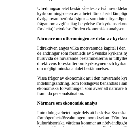
Utredningsarbetet består således av två huvuddela
kyrkoordningsdelen av arbetet förs därvid lämplig
övriga ovan berörda frågor -- som inte uttrycklige
frågan om avgiftsuttag betydelse för kyrkans ekono
för detta) betydelse för den ekonomiska analysen
Närmare om utformningen av delar av kyrko
I direktiven anges vilka motsvarande kapitel i den
de ändringar som föranleds av Svenska kyrkans nya
huruvida de nuvarande bestämmelserna är tillfyllest
direktivens föreskrifter om kyrkosynen och kyrkans
om möjligt minska antalet bestämmelser.
Vissa frågor av ekonomisk art i den nuvarande kyr
indelningsändring, som förslagsvis behandlas i s
ekonomiska förvaltningen som avser att närmare b
framtida personalsituation.
Närmare om ekonomisk analys
I utredningsarbetet ingår dels att beskriva Svensk
förmögenhetsförvaltningen inom kyrkan. Därutöver
kulturhistoriska värdena kommer att nödvändiggö