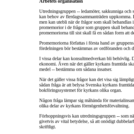
Arbetets organisation
Utredningsgruppen -- ledamöter, sakkunniga och sek
kan behov av flerdagssammanträden uppkomma. I ö
men kan utebli när de frågor som skall behandlas 
promemorior i de frågor som gruppen skall behandl
promemoriorna till sist skall få en sådan form att 
Promemoriorna författas i första hand av gruppens 
fördelningen bör bestämmas av ordföranden och d
I vissa delar kan konsultmedverkan bli behövlig. D
ekonomi. Även när det gäller kyrkans framtida sk
medel -- bestämma om sådana insatser.
När det gäller vissa frågor kan det visa sig lämplig
sådan fråga är att belysa Svenska kyrkans framti
bokföringssystemet för kyrkans olika organ.
Någon fråga lämpar sig måhända för materialinsamli
olika delar av kyrkans förmögenhetsförvaltning.
Förhoppningsvis kan utredningsgruppen -- som nämn
givetvis av vital betydelse, så att onödigt dubbe
skriftligt.