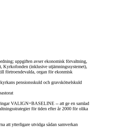
ordning; uppgiften avser ekonomisk förvaltning,
igt, Kyrkofonden (inklusive utjämningssystemet),
ll förtroendevalda, organ för ekonmisk
 kyrkans pensionsskuld och gravskötselskuld
pastorat
laceringar VALIGN=BASELINE -- att ge en samlad
ningsstrategier för tiden efter år 2000 för olika
a att ytterligare utvidga sådan samverkan