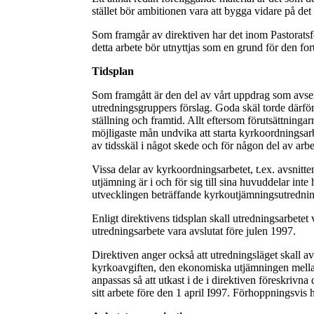
stället bör ambitionen vara att bygga vidare på det
Som framgår av direktiven har det inom Pastorats
detta arbete bör utnyttjas som en grund för den fo
Tidsplan
Som framgått är den del av vårt uppdrag som avser 
utredningsgruppers förslag. Goda skäl torde därfö
ställning och framtid. Allt eftersom förutsättning
möjligaste mån undvika att starta kyrkoordningsarbet
av tidsskäl i något skede och för någon del av arbete
Vissa delar av kyrkoordningsarbetet, t.ex. avsnit
utjämning är i och för sig till sina huvuddelar inte
utvecklingen beträffande kyrkoutjämningsutrednin
Enligt direktivens tidsplan skall utredningsarbetet
utredningsarbete vara avslutat före julen 1997.
Direktiven anger också att utredningsläget skall av
kyrkoavgiften, den ekonomiska utjämningen mellan
anpassas så att utkast i de i direktiven föreskrivna
sitt arbete före den 1 april I997. Förhoppningsvis 