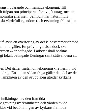
rkans nuvarande och framtida ekonomi. Till
ch frågan om principerna för avgiftsuttag, medan
nomiska analysen. Samtidigt får naturligtvis
skt värdefull egendom (och ersättning från staten
et få avse en överföring av dessa bestämmelser med
 som nu gäller. En prövning måste dock ske
rmen -- är befogade. I arbetet skall beaktas
gt lokalt betingade lösningar samt strävandena att
er. Det gäller frågan om ekonomisk reglering vid
pdrag. En annan sådan fråga gäller den del av den
s lämpligen av den grupp som utreder kyrkans
r inriktningen av den framtida
r begravningsverksamheten och vården av de
aktor vid bedömningen av kyrkans framtida