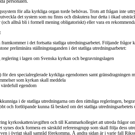
lda personalen.
gssystem för alla kyrkliga organ torde behövas. Trots att frågan inte utt
reutveckla det system som nu finns och diskutera hur detta i ökad utstr
r (och alltså bli i formell mening obligatoriskt) eller vara en rekommen
t
 framkommer i det fortsatta statliga utredningsarbetet. Följande frågor
one preliminära ställningstaganden i det statliga utredningsarbetet:
g reglering i lagen om Svenska kyrkan och begravningslagen
dell) för den specialreglerade kyrkliga egendomen samt gränsdragningen m
tämmelser som kyrkan skall meddela
kt värdefull egendom
kkunniga i de statliga utredningarna om den rättsliga regleringen, begr
bt och fortlöpande kunna få besked om det statliga utredningsarbetets
 kring kyrkoskatten/avgiften och till Kammarkollegiet att utreda frågo
t synes dock formera en särskild referensgrupp som skall följa dess ut
en i övrigt skall samråd förekomma. Å andra sidan är i varje fall Rikssk