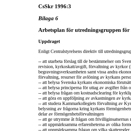
CsSkr 1996:3
Bilaga 6
Arbetsplan för utredningsgruppen fö
Uppdraget
Enligt Centralstyrelsens direktiv till utredningsgru
-- att utarbeta förslag till de bestämmelser om S
revision, kyrkoskatt/avgift, förvaltning av kyrkor
begravningsverksamheten samt vissa andra ekonomi
förvaltning, resurser för avlöning av kyrkans pers
-- att belysa Svenska kyrkans ekonomiska förutsä
-- att belysa principerna för uttag av avgifter från
-- att belysa frågan om kostnadsclearing för kyrkli
-- att göra en uppföljning av avkastningen av kyr
-- att studera Kammarkollegiets förvaltning av 
belysning av frågorna kring kyrkans förmögenhetsfö
delar av förmögenhetsförvaltningen
-- att ge utrymme åt frågan om frivilliginsatsernas r
-- att uppmärksamma erfarenheterna av olika form
-- att uppmärksamma frågan om vilka skatteregler 