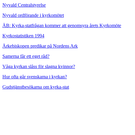
Nyvald Centralstyrelse
Nyvald ordförande i kyrkomötet
ÄB: Kyrka-statfrågan kommer att genomsyra årets Kyrkomöte
Kyrkostatistiken 1994
Ärkebiskopen predikar på Nordens Ark
Samerna får ett eget råd?
Våga kyrkan slåss för slagna kvinnor?
Hur ofta går svenskarna i kyrkan?
Gudstjänstbesökarna om kyrka-stat