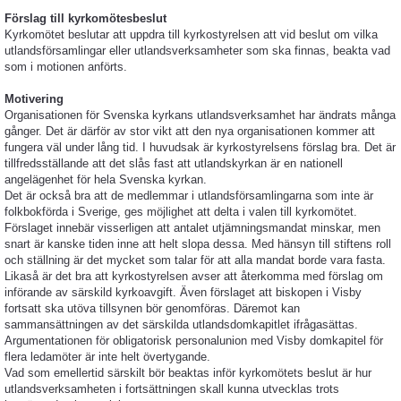
Förslag till kyrkomötesbeslut
Kyrkomötet beslutar att uppdra till kyrkostyrelsen att vid beslut om vilka
utlandsförsamlingar eller utlandsverksamheter som ska finnas, beakta vad
som i motionen anförts.
Motivering
Organisationen för Svenska kyrkans utlandsverksamhet har ändrats många
gånger. Det är därför av stor vikt att den nya organisationen kommer att
fungera väl under lång tid. I huvudsak är kyrkostyrelsens förslag bra. Det är
tillfredsställande att det slås fast att utlandskyrkan är en nationell
angelägenhet för hela Svenska kyrkan.
Det är också bra att de medlemmar i utlandsförsamlingarna som inte är
folkbokförda i Sverige, ges möjlighet att delta i valen till kyrkomötet.
Förslaget innebär visserligen att antalet utjämningsmandat minskar, men
snart är kanske tiden inne att helt slopa dessa. Med hänsyn till stiftens roll
och ställning är det mycket som talar för att alla mandat borde vara fasta.
Likaså är det bra att kyrkostyrelsen avser att återkomma med förslag om
införande av särskild kyrkoavgift. Även förslaget att biskopen i Visby
fortsatt ska utöva tillsynen bör genomföras. Däremot kan
sammansättningen av det särskilda utlandsdomkapitlet ifrågasättas.
Argumentationen för obligatorisk personalunion med Visby domkapitel för
flera ledamöter är inte helt övertygande.
Vad som emellertid särskilt bör beaktas inför kyrkomötets beslut är hur
utlandsverksamheten i fortsättningen skall kunna utvecklas trots