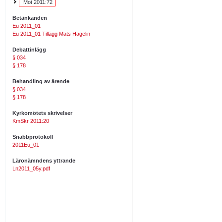
Mot 2011:72
Betänkanden
Eu 2011_01
Eu 2011_01 Tillägg Mats Hagelin
Debattinlägg
§ 034
§ 178
Behandling av ärende
§ 034
§ 178
Kyrkomötets skrivelser
KmSkr 2011:20
Snabbprotokoll
2011Eu_01
Läronämndens yttrande
Ln2011_05y.pdf