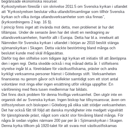
begränsade ekonomiska resurser.
Kyrkostyrelsen föreslår i sin skrivelse 2011:5 om Svenska kyrkan i utlandet
att ”Kyrkostyrelsen beslutar vilka utlandsförsamlingar som tillhör Svenska
kyrkan och vilka övriga utlandsverksamheter som ska finnas”,
(kyrkoordningens 2 kap. 16 §).
I princip finns inget att invända mot detta, men problemet är hur det
tillämpas. Under de senaste åren har det skett en nerdragning av
utlandsverksamheten, framför allt i Europa. Detta har bl.a. inneburit att
Nämnden för Svenska kyrkan i utlandet i början av 2010 beslöt stänga
sjömanskyrkan i Skagen. Detta väckte bestörtning bland många och
beslutet kunde med skäl ifrågasättas.
Därför tog den stiftelse som tidigare ägt kyrkan ett initiativ till att återöppna
den i egen regi. Detta skedde också i maj månad detta år. I stiftelsens
styrelse ingår bl.a. företrädare för västkustfiskarna, präster och andra
kyrkligt verksamma personer främst i Göteborgs stift. Verksamheten
finansieras nu genom gåvor och kollekter samtidigt som ett stort antal
volontärer mot ringa eller ingen ersättning utför viktiga uppgifter. En
vänförening med flera tusen medlemmar har bildats.
Det finns dock problem för denna frivilliga verksamhet. Den utgör inte en
organisk del av Svenska kyrkan. Ingen biskop har tillsynsansvar, även om
stiftsstyrelsen och biskopen i Göteborg på olika sätt stödjer verksamheten.
Det har också fått till följd att danska myndigheter inte medgett vigselrätt
för tjänstgörande präst, något som väckt stor förvåning bland många. För
några år sedan vigdes närmare 200 par per år i Sjömanskyrkan i Skagen.
Denna kyrka tillkom på 1920-talet för att svara mot västkustfiskarnas