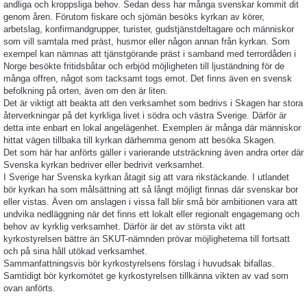
andliga och kroppsliga behov. Sedan dess har många svenskar kommit dit
genom åren. Förutom fiskare och sjömän besöks kyrkan av körer,
arbetslag, konfirmandgrupper, turister, gudstjänstdeltagare och människor
som vill samtala med präst, husmor eller någon annan från kyrkan. Som
exempel kan nämnas att tjänstgörande präst i samband med terrordåden i
Norge besökte fritidsbåtar och erbjöd möjligheten till ljuständning för de
många offren, något som tacksamt togs emot. Det finns även en svensk
befolkning på orten, även om den är liten.
Det är viktigt att beakta att den verksamhet som bedrivs i Skagen har stora
återverkningar på det kyrkliga livet i södra och västra Sverige. Därför är
detta inte enbart en lokal angelägenhet. Exemplen är många där människor
hittat vägen tillbaka till kyrkan därhemma genom att besöka Skagen.
Det som här har anförts gäller i varierande utsträckning även andra orter där
Svenska kyrkan bedriver eller bedrivit verksamhet.
I Sverige har Svenska kyrkan åtagit sig att vara rikstäckande. I utlandet
bör kyrkan ha som målsättning att så långt möjligt finnas där svenskar bor
eller vistas. Även om anslagen i vissa fall blir små bör ambitionen vara att
undvika nedläggning när det finns ett lokalt eller regionalt engagemang och
behov av kyrklig verksamhet. Därför är det av största vikt att
kyrkostyrelsen bättre än SKUT-nämnden prövar möjligheterna till fortsatt
och på sina håll utökad verksamhet.
Sammanfattningsvis bör kyrkostyrelsens förslag i huvudsak bifallas.
Samtidigt bör kyrkomötet ge kyrkostyrelsen tillkänna vikten av vad som
ovan anförts.