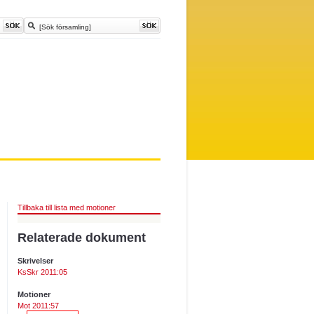
Tillbaka till lista med motioner
Relaterade dokument
Skrivelser
KsSkr 2011:05
Motioner
Mot 2011:57