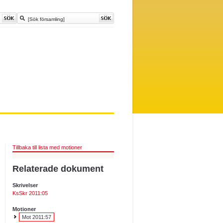
Tillbaka till lista med motioner
Relaterade dokument
Skrivelser
KsSkr 2011:05
Motioner
Mot 2011:57