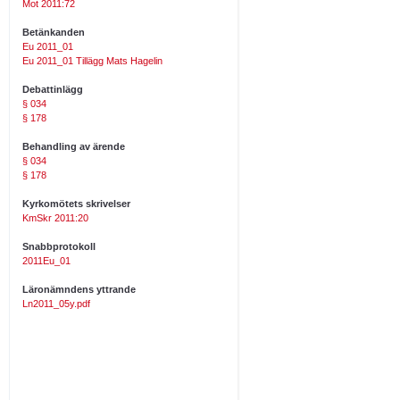
Mot 2011:72
Betänkanden
Eu 2011_01
Eu 2011_01 Tillägg Mats Hagelin
Debattinlägg
§ 034
§ 178
Behandling av ärende
§ 034
§ 178
Kyrkomötets skrivelser
KmSkr 2011:20
Snabbprotokoll
2011Eu_01
Läronämndens yttrande
Ln2011_05y.pdf