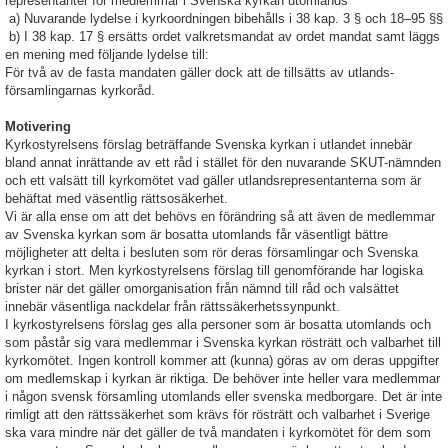
representanter för medlemmar i Svenska kyrkan utomlands
a) Nuvarande lydelse i kyrkoordningen bibehålls i 38 kap. 3 § och 18–95 §§
b) I 38 kap. 17 § ersätts ordet valkretsmandat av ordet mandat samt läggs
en mening med följande lydelse till:
För två av de fasta mandaten gäller dock att de tillsätts av utlands-
församlingarnas kyrkoråd.
Motivering
Kyrkostyrelsens förslag beträffande Svenska kyrkan i utlandet innebär
bland annat inrättande av ett råd i stället för den nuvarande SKUT-nämnden
och ett valsätt till kyrkomötet vad gäller utlandsrepresentanterna som är
behäftat med väsentlig rättsosäkerhet.
Vi är alla ense om att det behövs en förändring så att även de medlemmar
av Svenska kyrkan som är bosatta utomlands får väsentligt bättre
möjligheter att delta i besluten som rör deras församlingar och Svenska
kyrkan i stort. Men kyrkostyrelsens förslag till genomförande har logiska
brister när det gäller omorganisation från nämnd till råd och valsättet
innebär väsentliga nackdelar från rättssäkerhetssynpunkt.
I kyrkostyrelsens förslag ges alla personer som är bosatta utomlands och
som påstår sig vara medlemmar i Svenska kyrkan rösträtt och valbarhet till
kyrkomötet. Ingen kontroll kommer att (kunna) göras av om deras uppgifter
om medlemskap i kyrkan är riktiga. De behöver inte heller vara medlemmar
i någon svensk församling utomlands eller svenska medborgare. Det är inte
rimligt att den rättssäkerhet som krävs för rösträtt och valbarhet i Sverige
ska vara mindre när det gäller de två mandaten i kyrkomötet för dem som