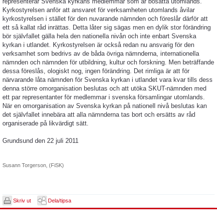
representerar Svenska kyrkans medlemmar som är bosatta utomlands.
Kyrkostyrelsen anför att ansvaret för verksamheten utomlands åvilar
kyrkostyrelsen i stället för den nuvarande nämnden och föreslår därför att
ett så kallat råd inrättas. Detta låter sig sägas men en dylik stor förändring
bör självfallet gälla hela den nationella nivån och inte enbart Svenska
kyrkan i utlandet. Kyrkostyrelsen är också redan nu ansvarig för den
verksamhet som bedrivs av de båda övriga nämnderna, internationella
nämnden och nämnden för utbildning, kultur och forskning. Men beträffande
dessa föreslås, ologiskt nog, ingen förändring. Det rimliga är att för
närvarande låta nämnden för Svenska kyrkan i utlandet vara kvar tills dess
denna större omorganisation beslutas och att utöka SKUT-nämnden med
ett par representanter för medlemmar i svenska församlingar utomlands.
När en omorganisation av Svenska kyrkan på nationell nivå beslutas kan
det självfallet innebära att alla nämnderna tas bort och ersätts av råd
organiserade på likvärdigt sätt.
Grundsund den 22 juli 2011
Susann Torgerson, (FiSK)
Skriv ut
Dela/tipsa