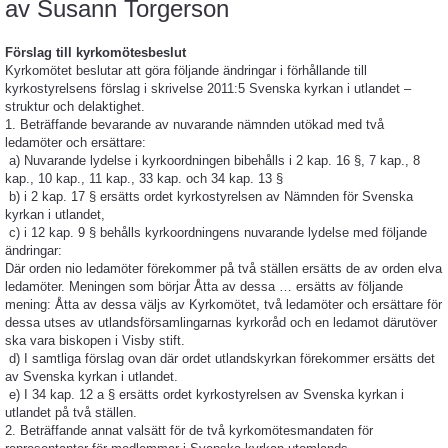
av
Susann Torgerson
Förslag till kyrkomötesbeslut
Kyrkomötet beslutar att göra följande ändringar i förhållande till
kyrkostyrelsens förslag i skrivelse 2011:5 Svenska kyrkan i utlandet –
struktur och delaktighet.
1. Beträffande bevarande av nuvarande nämnden utökad med två
ledamöter och ersättare:
a) Nuvarande lydelse i kyrkoordningen bibehålls i 2 kap. 16 §, 7 kap., 8
kap., 10 kap., 11 kap., 33 kap. och 34 kap. 13 §
b) i 2 kap. 17 § ersätts ordet kyrkostyrelsen av Nämnden för Svenska
kyrkan i utlandet,
c) i 12 kap. 9 § behålls kyrkoordningens nuvarande lydelse med följande
ändringar:
Där orden nio ledamöter förekommer på två ställen ersätts de av orden elva
ledamöter. Meningen som börjar Åtta av dessa … ersätts av följande
mening: Åtta av dessa väljs av Kyrkomötet, två ledamöter och ersättare för
dessa utses av utlandsförsamlingarnas kyrkoråd och en ledamot därutöver
ska vara biskopen i Visby stift.
d) I samtliga förslag ovan där ordet utlandskyrkan förekommer ersätts det
av Svenska kyrkan i utlandet.
e) I 34 kap. 12 a § ersätts ordet kyrkostyrelsen av Svenska kyrkan i
utlandet på två ställen.
2. Beträffande annat valsätt för de två kyrkomötesmandaten för