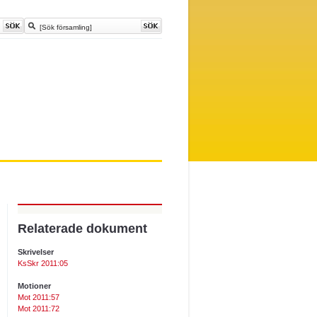
Relaterade dokument
Skrivelser
KsSkr 2011:05
Motioner
Mot 2011:57
Mot 2011:72