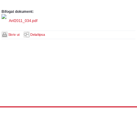
Bifogat dokument:
Anf2011_034.pdf
Skriv ut
Dela/tipsa