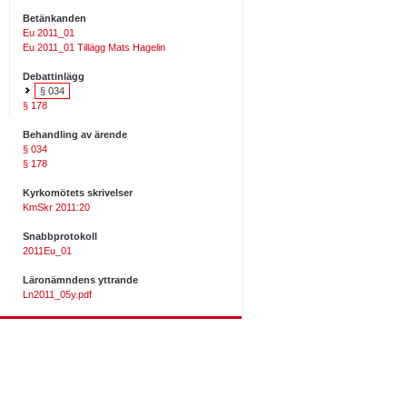
Betänkanden
Eu 2011_01
Eu 2011_01 Tillägg Mats Hagelin
Debattinlägg
§ 034
§ 178
Behandling av ärende
§ 034
§ 178
Kyrkomötets skrivelser
KmSkr 2011:20
Snabbprotokoll
2011Eu_01
Läronämndens yttrande
Ln2011_05y.pdf