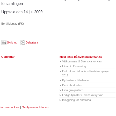
församlingen.
Uppsala den 14 juli 2009
Bertil Murray (FK)
Skriv ut
Dela/tipsa
Genvägar
Mest lästa på svenskakyrkan.se
Välkommen till Svenska kyrkan
Hitta din församling
En ko kan rädda liv – Fastekampanjen
2017
Kyrkoårets bibeltexter
De tio budorden
Hitta gravplatsen
Lediga tjänster i Svenska kyrkan
Inloggning för anställda
tion om cookies
|
Om lyssnafunktionen