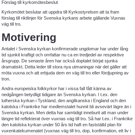
Förslag till kyrkomötesbeslut
Kyrkomötet beslutar att uppdra till Kyrkostyrelsen att ta fram
förslag till riktlinjer för Svenska kyrkans arbete gällande Vuxnas
väg till tro.
Motivering
Antalet i Svenska kyrkan konfirmerade ungdomar har under lång
tid sjunkit kraftigt och omfattar nu ca en tredjedel av respektive
årsgrupp. De senaste åren har också doptalet börjat sjunka
dramatiskt. Detta leder till stora nya utmaningar när det gäller att
möta vuxna och att erbjuda dem en väg till tro eller fördjupning av
tron.
Andra europeiska folkkyrkor har i vissa fall fått känna av
nedgången betydligt tidigare än Svenska kyrkan. I t.ex. den
lutherska kyrkan i Tyskland, den anglikanska i England och den
katolska i Frankrike har medlemstalet hunnit bli avsevärt lägre än i
Svenska kyrkan. Men detta har samtidigt inneburit att man under
längre tid reflekterat över vuxnas väg till tro. Så har t.ex. i Frankrike
den katolska kyrkan under 50 års tid haft en fastställd plan för
vuxenkatekumenatet (vuxnas väg till tro, dop, konfirmation, ett liv i