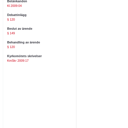
Betänkanden
Kl 2009:04
Debattinlägg
§ 120
Beslut av ärende
§ 149
Behandling av ärende
§ 120
Kyrkomötets skrivelser
KmSkr 2009:17