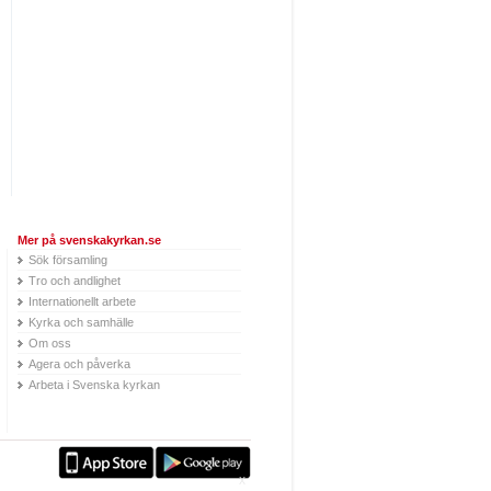
Mer på svenskakyrkan.se
Sök församling
Tro och andlighet
Internationellt arbete
Kyrka och samhälle
Om oss
Agera och påverka
Arbeta i Svenska kyrkan
X