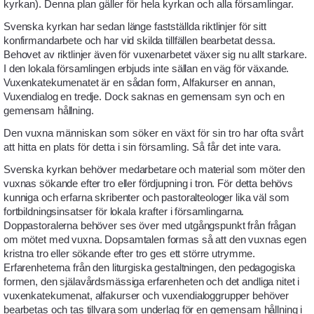
kyrkan). Denna plan gäller för hela kyrkan och alla församlingar.
Svenska kyrkan har sedan länge fastställda riktlinjer för sitt
konfirmandarbete och har vid skilda tillfällen bearbetat dessa.
Behovet av riktlinjer även för vuxenarbetet växer sig nu allt starkare.
I den lokala församlingen erbjuds inte sällan en väg för växande.
Vuxenkatekumenatet är en sådan form, Alfakurser en annan,
Vuxendialog en tredje. Dock saknas en gemensam syn och en
gemensam hållning.
Den vuxna människan som söker en växt för sin tro har ofta svårt
att hitta en plats för detta i sin församling. Så får det inte vara.
Svenska kyrkan behöver medarbetare och material som möter den
vuxnas sökande efter tro eller fördjupning i tron. För detta behövs
kunniga och erfarna skribenter och pastoralteologer lika väl som
fortbildningsinsatser för lokala krafter i församlingarna.
Doppastoralerna behöver ses över med utgångspunkt från frågan
om mötet med vuxna. Dopsamtalen formas så att den vuxnas egen
kristna tro eller sökande efter tro ges ett större utrymme.
Erfarenheterna från den liturgiska gestaltningen, den pedagogiska
formen, den själavårdsmässiga erfarenheten och det andliga nitet i
vuxenkatekumenat, alfakurser och vuxendialoggrupper behöver
bearbetas och tas tillvara som underlag för en gemensam hållning i