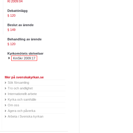
Kl 2009:04
Debattinlägg
§ 120
Beslut av ärende
§ 149
Behandling av ärende
§ 120
Kyrkomötets skrivelser
KmSkr 2009:17
Mer på svenskakyrkan.se
Sök församling
Tro och andlighet
Internationellt arbete
Kyrka och samhälle
Om oss
Agera och påverka
Arbeta i Svenska kyrkan