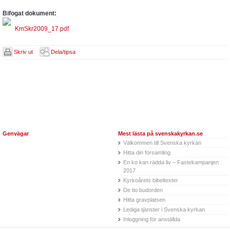
Bifogat dokument:
KmSkr2009_17.pdf
Skriv ut
Dela/tipsa
Genvägar
Mest lästa på svenskakyrkan.se
Välkommen till Svenska kyrkan
Hitta din församling
En ko kan rädda liv – Fastekampanjen
2017
Kyrkoårets bibeltexter
De tio budorden
Hitta gravplatsen
Lediga tjänster i Svenska kyrkan
Inloggning för anställda