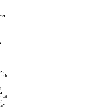
tet
2
ekt
l och
t
ra
n väl
ar
ken"