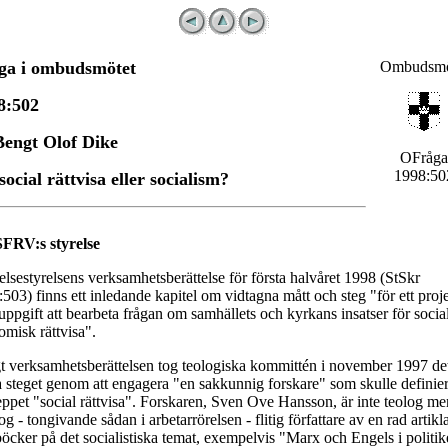
ga i ombudsmötet
Ombudsmö
8:502
Bengt Olof Dike
OFråga
1998:50
ocial rättvisa eller socialism?
 SFRV:s styrelse
ftelsestyrelsens verksamhetsberättelse för första halvåret 1998 (StSkr
503) finns ett inledande kapitel om vidtagna mått och steg "för ett proj
ppgift att bearbeta frågan om samhällets och kyrkans insatser för socia
misk rättvisa".
t verksamhetsberättelsen tog teologiska kommittén i november 1997 de
a steget genom att engagera "en sakkunnig forskare" som skulle definie
ppet "social rättvisa". Forskaren, Sven Ove Hansson, är inte teolog me
og - tongivande sådan i arbetarrörelsen - flitig författare av en rad artikl
öcker på det socialistiska temat, exempelvis "Marx och Engels i politi