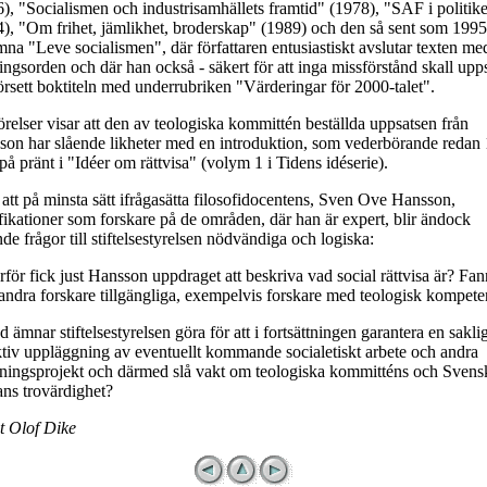
), "Socialismen och industrisamhällets framtid" (1978), "SAF i politik
), "Om frihet, jämlikhet, broderskap" (1989) och den så sent som 1995
na "Leve socialismen", där författaren entusiastiskt avslutar texten me
ingsorden och där han också - säkert för att inga missförstånd skall upps
örsett boktiteln med underrubriken "Värderingar för 2000-talet".
relser visar att den av teologiska kommittén beställda uppsatsen från
son har slående likheter med en introduktion, som vederbörande redan
 på pränt i "Idéer om rättvisa" (volym 1 i Tidens idéserie).
att på minsta sätt ifrågasätta filosofidocentens, Sven Ove Hansson,
fikationer som forskare på de områden, där han är expert, blir ändock
nde frågor till stiftelsestyrelsen nödvändiga och logiska:
rför fick just Hansson uppdraget att beskriva vad social rättvisa är? Fan
andra forskare tillgängliga, exempelvis forskare med teologisk kompete
d ämnar stiftelsestyrelsen göra för att i fortsättningen garantera en sakli
tiv uppläggning av eventuellt kommande socialetiskt arbete och andra
kningsprojekt och därmed slå vakt om teologiska kommitténs och Svens
ns trovärdighet?
t Olof Dike