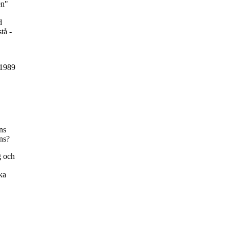
en"
d
tå -
 1989
ns
ns?
g och
ka