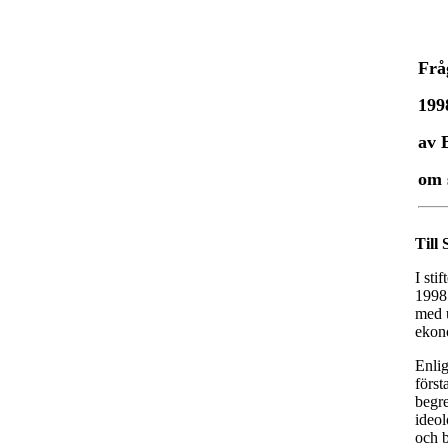
Frå
199
av 
om s
Till
I sti
1998:
med u
ekono
Enlig
först
begre
ideol
och b