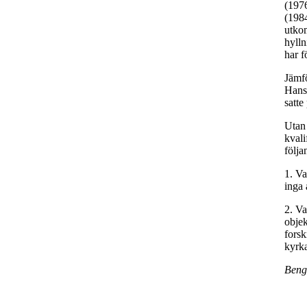
(1976
(1984
utkom
hylln
har f
Jämfö
Hans
satte
Utan 
kvali
följa
1. Va
inga 
2. Va
objek
fors
kyrka
Beng