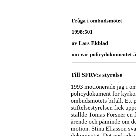
Fråga i ombudsmötet
1998:501
av Lars Ekblad
om var policydokumentet 
Till SFRV:s styrelse
1993 motionerade jag i o
policydokument för kyrkor
ombudsmötets bifall. Ett 
stiftelsestyrelsen fick up
ställde Tomas Forsner en 
ärende och påminde om de
motion. Stina Eliasson sva
dokumentet. Det verkade s