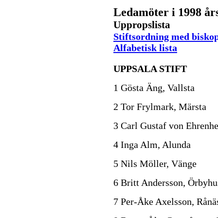
Ledamöter i 1998 år
Uppropslista
Stiftsordning med biskop
Alfabetisk lista
UPPSALA STIFT
1 Gösta Äng, Vallsta
2 Tor Frylmark, Märsta
3 Carl Gustaf von Ehrenh
4 Inga Alm, Alunda
5 Nils Möller, Vänge
6 Britt Andersson, Örbyhu
7 Per-Åke Axelsson, Rånä