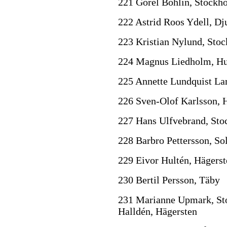
221 Görel Bohlin, Stockh
222 Astrid Roos Ydell, D
223 Kristian Nylund, Sto
224 Magnus Liedholm, H
225 Annette Lundquist La
226 Sven-Olof Karlsson, 
227 Hans Ulfvebrand, St
228 Barbro Pettersson, So
229 Eivor Hultén, Hägerst
230 Bertil Persson, Täby
231 Marianne Upmark, Sto
Halldén, Hägersten