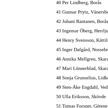
40 Per Lindberg, Borås
41 Gunnar Prytz, Vänersb
42 Juhani Rantanen, Borå
43 Ingemar Öberg, Herrlj
44 Henry Svensson, Kättil
45 Inger Dafgård, Nosseb
46 Annika Mellgren, Skar
47 Mari Lönnerblad, Skar
48 Sonja Grunselius, Lidk
49 Sten-Åke Engdahl, Ve
50 Ulla Eriksson, Skövde
51 Tomas Forsner, Götene