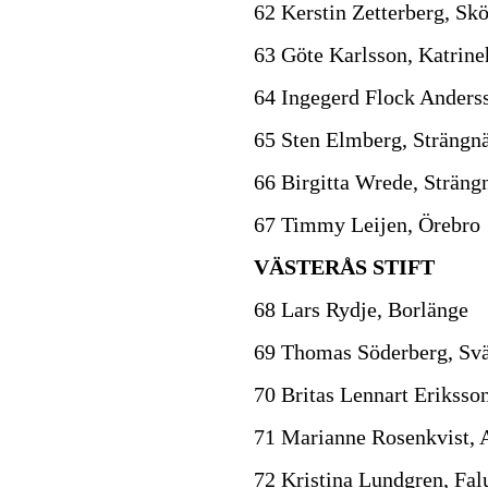
62 Kerstin Zetterberg, Skö
63 Göte Karlsson, Katrin
64 Ingegerd Flock Anders
65 Sten Elmberg, Strängn
66 Birgitta Wrede, Sträng
67 Timmy Leijen, Örebro
VÄSTERÅS STIFT
68 Lars Rydje, Borlänge
69 Thomas Söderberg, Svä
70 Britas Lennart Eriksso
71 Marianne Rosenkvist, 
72 Kristina Lundgren, Fal