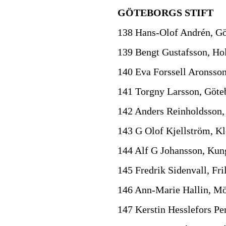
GÖTEBORGS STIFT
138 Hans-Olof Andrén, G
139 Bengt Gustafsson, H
140 Eva Forssell Aronsso
141 Torgny Larsson, Göte
142 Anders Reinholdsson, 
143 G Olof Kjellström, K
144 Alf G Johansson, Kun
145 Fredrik Sidenvall, Fri
146 Ann-Marie Hallin, Mö
147 Kerstin Hesslefors Pe