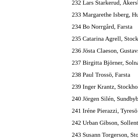
232 Lars Starkerud, Åkers
233 Margarethe Isberg, H
234 Bo Norrgård, Farsta
235 Catarina Agrell, Stoc
236 Jösta Claeson, Gustav
237 Birgitta Björner, Soln
238 Paul Trossö, Farsta
239 Inger Krantz, Stockh
240 Jörgen Silén, Sundby
241 Iréne Pierazzi, Tyresö
242 Urban Gibson, Sollen
243 Susann Torgerson, S