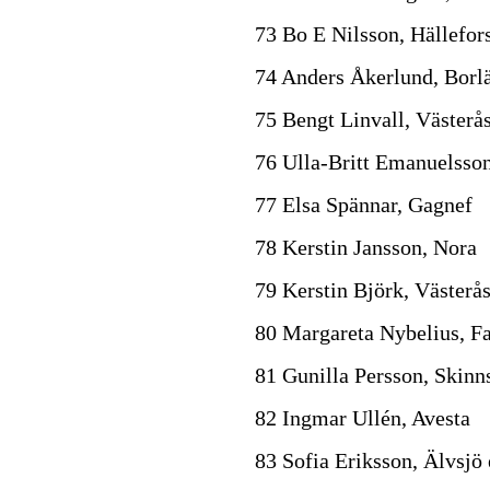
73 Bo E Nilsson, Hällefor
74 Anders Åkerlund, Borl
75 Bengt Linvall, Västerå
76 Ulla-Britt Emanuelsso
77 Elsa Spännar, Gagnef
78 Kerstin Jansson, Nora
79 Kerstin Björk, Västerå
80 Margareta Nybelius, F
81 Gunilla Persson, Skinn
82 Ingmar Ullén, Avesta
83 Sofia Eriksson, Älvsjö 