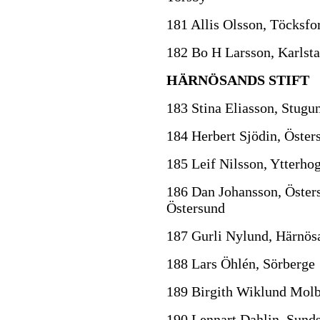
181 Allis Olsson, Töcksfo
182 Bo H Larsson, Karlst
HÄRNÖSANDS STIFT
183 Stina Eliasson, Stugu
184 Herbert Sjödin, Öster
185 Leif Nilsson, Ytterho
186 Dan Johansson, Östers
Östersund
187 Gurli Nylund, Härnös
188 Lars Öhlén, Sörberge
189 Birgith Wiklund Molb
190 Lennart Dahlin, Sunds