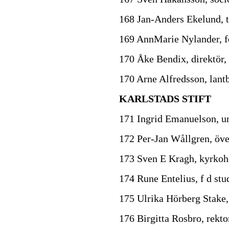
168 Jan-Anders Ekelund, t
169 AnnMarie Nylander, fö
170 Åke Bendix, direktör,
170 Arne Alfredsson, lantb
KARLSTADS STIFT
171 Ingrid Emanuelson, uni
172 Per-Jan Wållgren, öve
173 Sven E Kragh, kyrkohe
174 Rune Entelius, f d stu
175 Ulrika Hörberg Stake,
176 Birgitta Rosbro, rekto