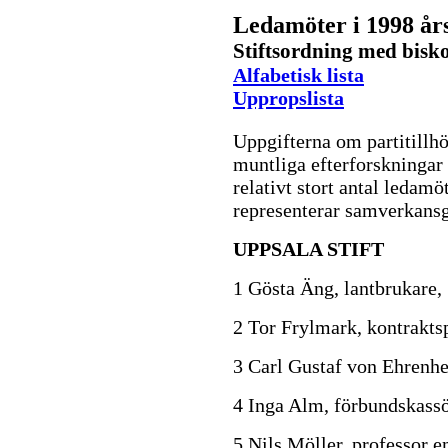
Ledamöter i 1998 år
Stiftsordning med bisko
Alfabetisk lista
Uppropslista
Uppgifterna om partitillhö
muntliga efterforskningar o
relativt stort antal ledamö
representerar samverkansg
UPPSALA STIFT
1 Gösta Äng, lantbrukare, 
2 Tor Frylmark, kontrakts
3 Carl Gustaf von Ehrenh
4 Inga Alm, förbundskassö
5 Nils Möller, professor 