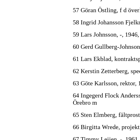
57 Göran Östling, f d över
58 Ingrid Johansson Fjelk
59 Lars Johnsson, -, 1946,
60 Gerd Gullberg-Johnson,
61 Lars Ekblad, kontrakts
62 Kerstin Zetterberg, spec
63 Göte Karlsson, rektor,
64 Ingegerd Flock Anderss
Örebro m
65 Sten Elmberg, fältprost
66 Birgitta Wrede, projek
67 Timmy Leijen, -, 1961,