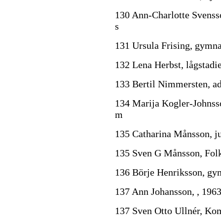
130 Ann-Charlotte Svensson
s
131 Ursula Frising, gymn
132 Lena Herbst, lågstadi
133 Bertil Nimmersten, ad
134 Marija Kogler-Johnsso
m
135 Catharina Månsson, j
135 Sven G Månsson, Folk
136 Börje Henriksson, gym
137 Ann Johansson, , 1963
137 Sven Otto Ullnér, Ko