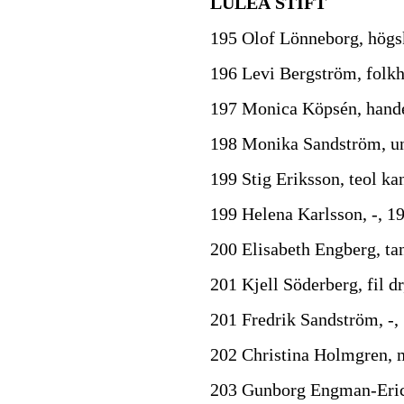
LULEÅ STIFT
195 Olof Lönneborg, högs
196 Levi Bergström, folkh
197 Monica Köpsén, handel
198 Monika Sandström, uni
199 Stig Eriksson, teol ka
199 Helena Karlsson, -, 1
200 Elisabeth Engberg, tan
201 Kjell Söderberg, fil 
201 Fredrik Sandström, -
202 Christina Holmgren, m
203 Gunborg Engman-Ericss