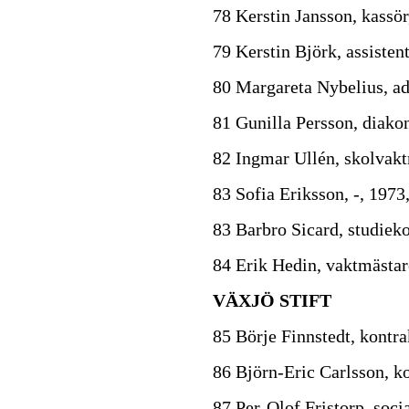
78 Kerstin Jansson, kassör
79 Kerstin Björk, assisten
80 Margareta Nybelius, ad
81 Gunilla Persson, diako
82 Ingmar Ullén, skolvakt
83 Sofia Eriksson, -, 1973
83 Barbro Sicard, studiek
84 Erik Hedin, vaktmästar
VÄXJÖ STIFT
85 Börje Finnstedt, kontra
86 Björn-Eric Carlsson, k
87 Per-Olof Fristorp, soci