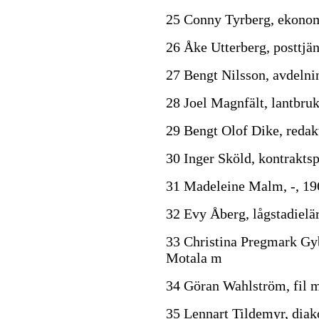
25 Conny Tyrberg, ekonom
26 Åke Utterberg, posttjä
27 Bengt Nilsson, avdelni
28 Joel Magnfält, lantbru
29 Bengt Olof Dike, redak
30 Inger Sköld, kontraktsp
31 Madeleine Malm, -, 19
32 Evy Åberg, lågstadielär
33 Christina Pregmark Gyb
Motala m
34 Göran Wahlström, fil 
35 Lennart Tildemyr, dia