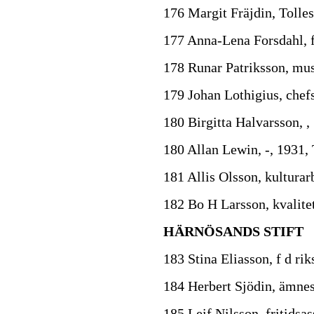
176 Margit Fräjdin, Tolles
177 Anna-Lena Forsdahl, 
178 Runar Patriksson, mus
179 Johan Lothigius, che
180 Birgitta Halvarsson, 
180 Allan Lewin, -, 1931,
181 Allis Olsson, kulturar
182 Bo H Larsson, kvalite
HÄRNÖSANDS STIFT
183 Stina Eliasson, f d ri
184 Herbert Sjödin, ämnes
185 Leif Nilsson, fritidsas