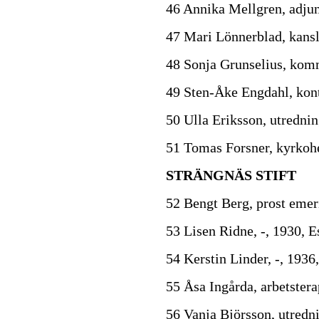
46 Annika Mellgren, adjun
47 Mari Lönnerblad, kansl
48 Sonja Grunselius, komm
49 Sten-Åke Engdahl, kon
50 Ulla Eriksson, utredni
51 Tomas Forsner, kyrkoh
STRÄNGNÄS STIFT
52 Bengt Berg, prost eme
53 Lisen Ridne, -, 1930, E
54 Kerstin Linder, -, 1936
55 Åsa Ingårda, arbetstera
56 Vanja Björsson, utredn