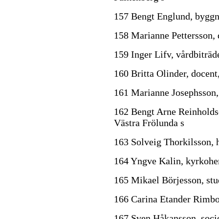
157 Bengt Englund, byggn
158 Marianne Pettersson, 
159 Inger Lifv, vårdbiträd
160 Britta Olinder, docen
161 Marianne Josephsson, 
162 Bengt Arne Reinholdso
Västra Frölunda s
163 Solveig Thorkilsson,
164 Yngve Kalin, kyrkohe
165 Mikael Börjesson, stu
166 Carina Etander Rimbo
167 Sven Håkansson, soci