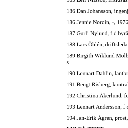
186 Dan Johansson, ingenj
186 Jennie Nordin, -, 197
187 Gurli Nylund, f d byr
188 Lars Öhlén, driftsleda
189 Birgith Wiklund Molbe
s
190 Lennart Dahlin, lantb
191 Bengt Risberg, kontrak
192 Christina Åkerlund, fö
193 Lennart Andersson, f d
194 Jan-Erik Ågren, prost