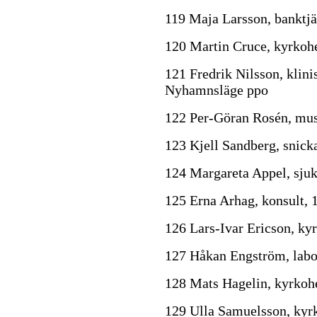
119 Maja Larsson, banktj
120 Martin Cruce, kyrkohe
121 Fredrik Nilsson, klini
Nyhamnsläge ppo
122 Per-Göran Rosén, mus
123 Kjell Sandberg, snicka
124 Margareta Appel, sju
125 Erna Arhag, konsult,
126 Lars-Ivar Ericson, ky
127 Håkan Engström, labor
128 Mats Hagelin, kyrkoh
129 Ulla Samuelsson, kyr