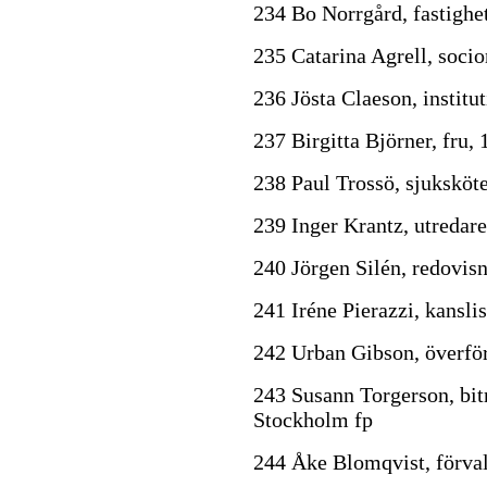
234 Bo Norrgård, fastighet
235 Catarina Agrell, soci
236 Jösta Claeson, institu
237 Birgitta Björner, fru, 
238 Paul Trossö, sjuksköte
239 Inger Krantz, utredar
240 Jörgen Silén, redovis
241 Iréne Pierazzi, kansli
242 Urban Gibson, överfö
243 Susann Torgerson, bit
Stockholm fp
244 Åke Blomqvist, förval