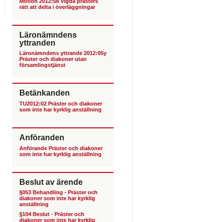
Motion 2012:58 Vigda prästers
rätt att delta i överläggningar
Läronämndens
yttranden
Läronämndens yttrande 2012:05y
Präster och diakoner utan
församlingstjänst
Betänkanden
TU2012:02 Präster och diakoner
som inte har kyrklig anställning
Anföranden
Anförande Präster och diakoner
som inte har kyrklig anställning
Beslut av ärende
§053 Behandling - Präster och
diakoner som inte har kyrklig
anställning
§104 Beslut - Präster och
diakoner som inte har kyrklig