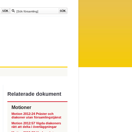
Relaterade dokument
Motioner
Motion 2012:24 Präster och
diakoner utan församlingstjänst
Motion 2012:57 Vigda diakoners
rätt att delta i överläggningar