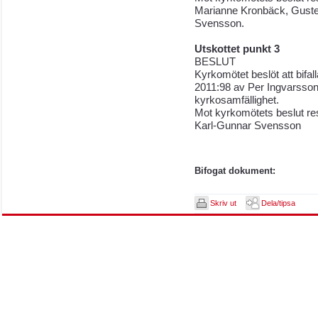
Marianne Kronbäck, Gust
Svensson.
Utskottet punkt 3
BESLUT
Kyrkomötet beslöt att bifall
2011:98 av Per Ingvarsson
kyrkosamfällighet.
Mot kyrkomötets beslut r
Karl-Gunnar Svensson
Bifogat dokument:
Skriv ut
Dela/tipsa