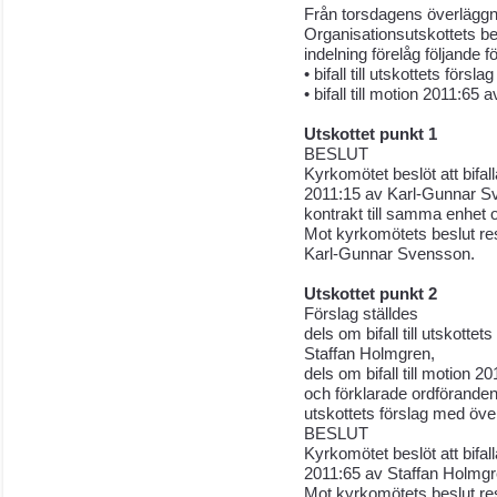
Från torsdagens överläggn
Organisationsutskottets b
indelning förelåg följande f
• bifall till utskottets förslag
• bifall till motion 2011:65
Utskottet punkt 1
BESLUT
Kyrkomötet beslöt att bifall
2011:15 av Karl-Gunnar Sv
kontrakt till samma enhet 
Mot kyrkomötets beslut r
Karl-Gunnar Svensson.
Utskottet punkt 2
Förslag ställdes
dels om bifall till utskotte
Staffan Holmgren,
dels om bifall till motion 20
och förklarade ordföranden a
utskottets förslag med öve
BESLUT
Kyrkomötet beslöt att bifall
2011:65 av Staffan Holmgre
Mot kyrkomötets beslut re