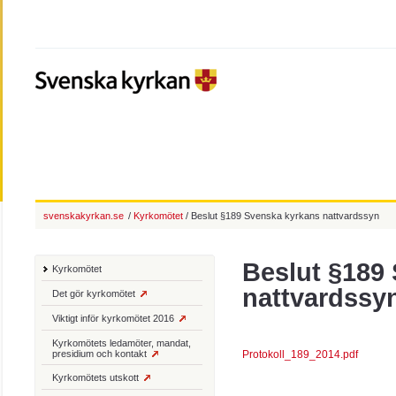
svenskakyrkan.se
/
Kyrkomötet
/ Beslut §189 Svenska kyrkans nattvardssyn
Beslut §189
Kyrkomötet
nattvardssy
Det gör kyrkomötet
Viktigt inför kyrkomötet 2016
Kyrkomötets ledamöter, mandat,
presidium och kontakt
Protokoll_189_2014.pdf
Kyrkomötets utskott