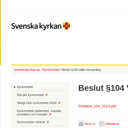
svenskakyrkan.se
/
Kyrkomötet
/ Beslut §104 Valfri församling
Beslut §104 
Kyrkomötet
Det gör kyrkomötet
Viktigt inför kyrkomötet 2016
Protokoll_104_2014.pdf
Kyrkomötets ledamöter, mandat,
presidium och kontakt
Kyrkomötets utskott
Skriv ut
Dela/tipsa