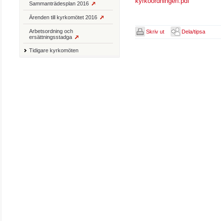
kyrkoordningen.pdf
Sammanträdesplan 2016
Ärenden till kyrkomötet 2016
Arbetsordning och
Skriv ut
Dela/tipsa
ersättningsstadga
Tidigare kyrkomöten