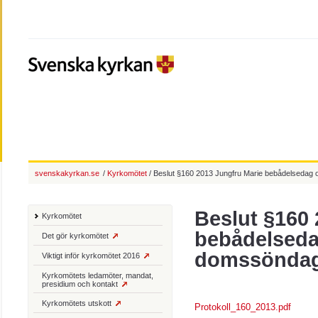
svenskakyrkan.se
/
Kyrkomötet
/ Beslut §160 2013 Jungfru Marie bebådelseda
Beslut §160 
Kyrkomötet
bebådelsed
Det gör kyrkomötet
domssönda
Viktigt inför kyrkomötet 2016
Kyrkomötets ledamöter, mandat,
presidium och kontakt
Kyrkomötets utskott
Protokoll_160_2013.pdf