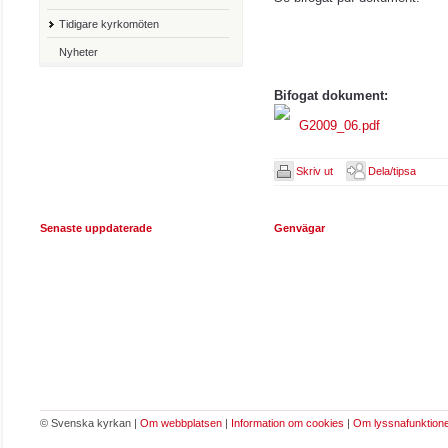
Tidigare kyrkomöten
Nyheter
Bifogat dokument:
G2009_06.pdf
Skriv ut
Dela/tipsa
Senaste uppdaterade
Genvägar
© Svenska kyrkan |
Om webbplatsen
|
Information om cookies
|
Om lyssnafunktion