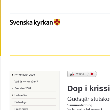
Lyssna
Kyrkomötet 2009
Vad är kyrkomötet?
Dop i kriss
Ärenden 2009
Ledamöter
Gudstjänstutsko
Bildkollage
Sammanfattning
Pressbilder
Se bifogat pdf-dokument.