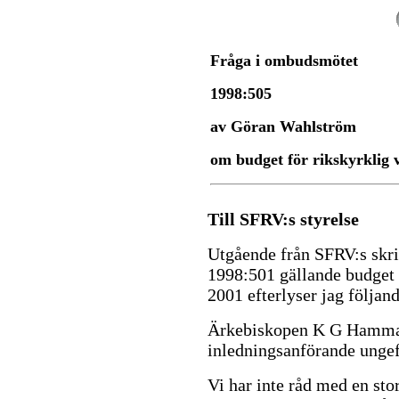
Fråga i ombudsmötet
1998:505
av Göran Wahlström
om budget för rikskyrklig
Till SFRV:s styrelse
Utgående från SFRV:s skri
1998:501 gällande budget 
2001 efterlyser jag följan
Ärkebiskopen K G Hammar s
inledningsanförande ungef
Vi har inte råd med en stor