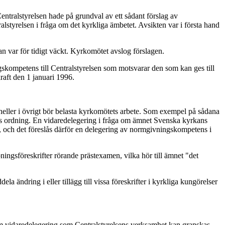
ntralstyrelsen hade på grundval av ett sådant förslag av
lstyrelsen i fråga om det kyrkliga ämbetet. Avsikten var i första hand
n var för tidigt väckt. Kyrkomötet avslog förslagen.
skompetens till Centralstyrelsen som motsvarar den som kan ges till
raft den 1 januari 1996.
 heller i övrigt bör belasta kyrkomötets arbete. Som exempel på sådana
ans ordning. En vidaredelegering i fråga om ämnet Svenska kyrkans
er, och det föreslås därför en delegering av normgivningskompetens i
ningsföreskrifter rörande prästexamen, vilka hör till ämnet "det
la ändring i eller tillägg till vissa föreskrifter i kyrkliga kungörelser
t om vidaredelegering som Centralstyrelsens verksamhet kan granskas