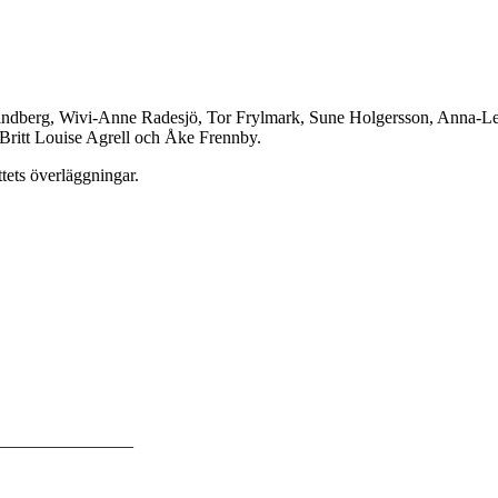
indberg, Wivi-Anne Radesjö, Tor Frylmark, Sune Holgersson, Anna-Len
ritt Louise Agrell och Åke Frennby.
tets överläggningar.
_______________