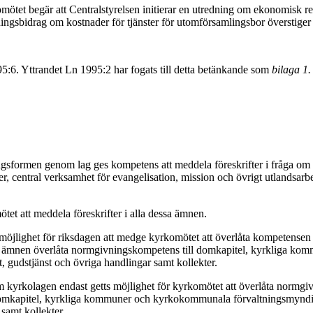
tet begär att Centralstyrelsen initierar en utredning om ekonomisk re
ngsbidrag om kostnader för tjänster för utomförsamlingsbor överstiger
95:6. Yttrandet Ln 1995:2 har fogats till detta betänkande som
bilaga 1.
ngsformen genom lag ges kompetens att meddela föreskrifter i fråga om
er, central verksamhet för evangelisation, mission och övrigt utlandsar
et att meddela föreskrifter i alla dessa ämnen.
öjlighet för riksdagen att medge kyrkomötet att överlåta kompetensen at
a ämnen överlåta normgivningskompetens till domkapitel, kyrkliga kom
 gudstjänst och övriga handlingar samt kollekter.
m kyrkolagen endast getts möjlighet för kyrkomötet att överlåta normgi
l domkapitel, kyrkliga kommuner och kyrkokommunala förvaltningsmyndi
samt kollekter.