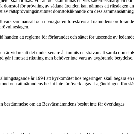
heter skall tolkas. För att det skall finnas en viss säkerhetsmarginal bör
k domstol för prövning av sådana ärenden kan nämnas att riksdagen an
t av rättsprövningsinstitutet domstolsliknande om dess sammansättning f
vara sammansatt och i paragrafen föreskrivs att nämndens ordförande sk
sprövningslagen.
id handen att reglerna för förfarandet och sättet för utseende av ledamö
en är vidare att det under senare år funnits en strävan att samla doms
 går i motsatt riktning men behöver inte vara av avgörande betydelse.
tällningstagande år 1994 att kyrkomötet hos regeringen skall begära en 
nd och att nämndens beslut inte får överklagas. Lagändringen föreslås t
 en bestämmelse om att Besvärsnämndens beslut inte får överklagas.