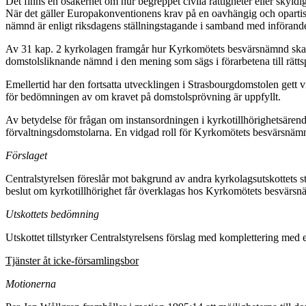
Det finns en osäkerhet om hur begreppet civila rättigheter eller skyldig
När det gäller Europakonventionens krav på en oavhängig och opartis
nämnd är enligt riksdagens ställningstagande i samband med införande
Av 31 kap. 2 kyrkolagen framgår hur Kyrkomötets besvärsnämnd skall 
domstolsliknande nämnd i den mening som sägs i förarbetena till rätt
Emellertid har den fortsatta utvecklingen i Strasbourgdomstolen gett v
för bedömningen av om kravet på domstolsprövning är uppfyllt.
Av betydelse för frågan om instansordningen i kyrkotillhörighetsärend
förvaltningsdomstolarna. En vidgad roll för Kyrkomötets besvärsnämnd
Förslaget
Centralstyrelsen föreslår mot bakgrund av andra kyrkolagsutskottets s
beslut om kyrkotillhörighet får överklagas hos Kyrkomötets besvärsnäm
Utskottets bedömning
Utskottet tillstyrker Centralstyrelsens förslag med komplettering med
Tjänster åt icke-församlingsbor
Motionerna