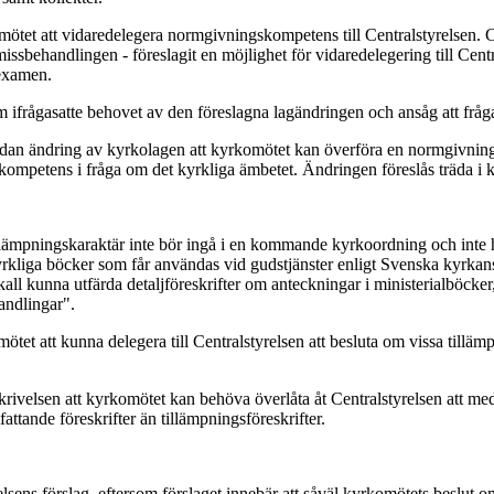
tet att vidaredelegera normgivningskompetens till Centralstyrelsen. Ce
behandlingen - föreslagit en möjlighet för vidaredelegering till Centra
texamen.
m ifrågasatte behovet av den föreslagna lagändringen och ansåg att fråga
sådan ändring av kyrkolagen att kyrkomötet kan överföra en normgivning
ompetens i fråga om det kyrkliga ämbetet. Ändringen föreslås träda i k
 tillämpningskaraktär inte bör ingå i en kommande kyrkoordning och inte
v kyrkliga böcker som får användas vid gudstjänster enligt Svenska kyrk
kall kunna utfärda detaljföreskrifter om anteckningar i ministerialböck
andlingar".
et att kunna delegera till Centralstyrelsen att besluta om vissa tillämp
 skrivelsen att kyrkomötet kan behöva överlåta åt Centralstyrelsen att medde
attande föreskrifter än tillämpningsföreskrifter.
relsens förslag, eftersom förslaget innebär att såväl kyrkomötets beslu