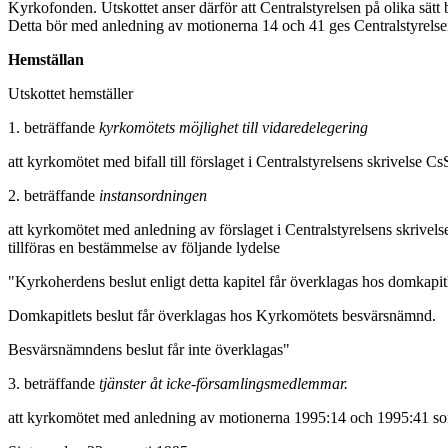
Kyrkofonden. Utskottet anser därför att Centralstyrelsen på olika sätt
Detta bör med anledning av motionerna 14 och 41 ges Centralstyrelsen
Hemställan
Utskottet hemställer
1. beträffande
kyrkomötets möjlighet till vidaredelegering
att kyrkomötet med bifall till förslaget i Centralstyrelsens skrivelse
2. beträffande
instansordningen
att kyrkomötet med anledning av förslaget i Centralstyrelsens skrivelse
tillföras en bestämmelse av följande lydelse
"Kyrkoherdens beslut enligt detta kapitel får överklagas hos domkapitl
Domkapitlets beslut får överklagas hos Kyrkomötets besvärsnämnd.
Besvärsnämndens beslut får inte överklagas"
3. beträffande
tjänster åt icke-församlingsmedlemmar.
att kyrkomötet med anledning av motionerna 1995:14 och 1995:41 som s