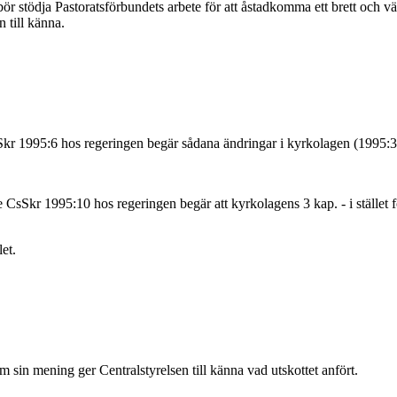
 bör stödja Pastoratsförbundets arbete för att åstadkomma ett brett och 
 till känna.
 CsSkr 1995:6 hos regeringen begär sådana ändringar i kyrkolagen (1995:3
 CsSkr 1995:10 hos regeringen begär att kyrkolagens 3 kap. - i stället fö
et.
in mening ger Centralstyrelsen till känna vad utskottet anfört.