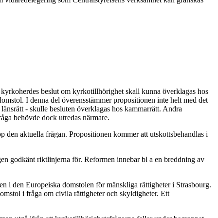
t kyrkoherdes beslut om kyrkotillhörighet skall kunna överklagas hos
domstol. I denna del överensstämmer propositionen inte helt med det
d länsrätt - skulle besluten överklagas hos kammarrätt. Andra
 fråga behövde dock utredas närmare.
pp den aktuella frågan. Propositionen kommer att utskottsbehandlas i
en godkänt riktlinjerna för. Reformen innebar bl a en breddning av
n i den Europeiska domstolen för mänskliga rättigheter i Strasbourg.
domstol i fråga om civila rättigheter och skyldigheter. Ett