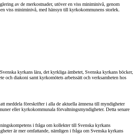
glering av de merkostnader, utöver en viss miniminivå, genom
 en viss miniminivå, med hänsyn till kyrkokommunens storlek.
 Svenska kyrkans lära, det kyrkliga ämbetet, Svenska kyrkans böcker,
bete och diakoni samt kyrkomötets arbetssätt och verksamheten hos
t meddela föreskrifter i alla de aktuella ämnena till myndigheter
muner eller kyrkokommunala förvaltningsmyndigheter. Detta senare
vningskompetens i fråga om kollekter till Svenska kyrkans
gheter är mer omfattande, nämligen i fråga om Svenska kyrkans