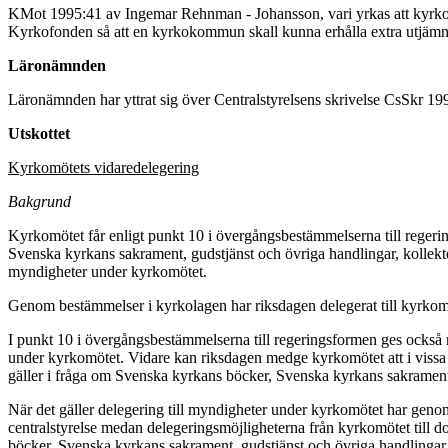
KMot 1995:41 av Ingemar Rehnman - Johansson, vari yrkas att kyrkomö
Kyrkofonden så att en kyrkokommun skall kunna erhålla extra utjämni
Läronämnden
Läronämnden har yttrat sig över Centralstyrelsens skrivelse CsSkr 19
Utskottet
Kyrkomötets vidaredelegering
Bakgrund
Kyrkomötet får enligt punkt 10 i övergångsbestämmelserna till regeri
Svenska kyrkans sakrament, gudstjänst och övriga handlingar, kollekt
myndigheter under kyrkomötet.
Genom bestämmelser i kyrkolagen har riksdagen delegerat till kyrkomöt
I punkt 10 i övergångsbestämmelserna till regeringsformen ges också m
under kyrkomötet. Vidare kan riksdagen medge kyrkomötet att i viss
gäller i fråga om Svenska kyrkans böcker, Svenska kyrkans sakrament,
När det gäller delegering till myndigheter under kyrkomötet har geno
centralstyrelse medan delegeringsmöjligheterna från kyrkomötet til
böcker, Svenska kyrkans sakrament, gudstjänst och övriga handlingar 