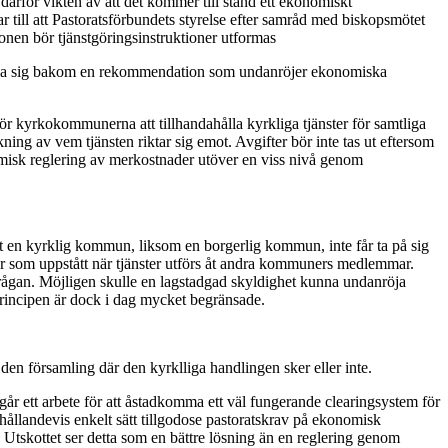
därför vikten av att det kommer till stånd ett ekonomiskt
 till att Pastoratsförbundets styrelse efter samråd med biskopsmötet
onen bör tjänstgöringsinstruktioner utformas
 ställa sig bakom en rekommendation som undanröjer ekonomiska
ör kyrkokommunerna att tillhandahålla kyrkliga tjänster för samtliga
kning av vem tjänsten riktar sig emot. Avgifter bör inte tas ut eftersom
omisk reglering av merkostnader utöver en viss nivå genom
tt en kyrklig kommun, liksom en borgerlig kommun, inte får ta på sig
er som uppstått när tjänster utförs åt andra kommuners medlemmar.
 frågan. Möjligen skulle en lagstadgad skyldighet kunna undanröja
sprincipen är dock i dag mycket begränsade.
i den församling där den kyrklliga handlingen sker eller inte.
r ett arbete för att åstadkomma ett väl fungerande clearingsystem för
örhållandevis enkelt sätt tillgodose pastoratskrav på ekonomisk
. Utskottet ser detta som en bättre lösning än en reglering genom