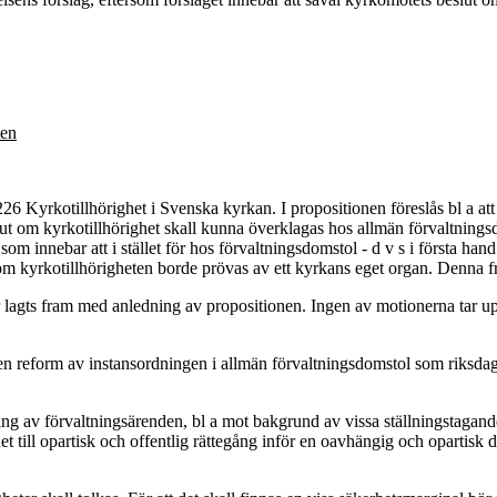
ten
6 Kyrkotillhörighet i Svenska kyrkan. I propositionen föreslås bl a at
lut om kyrkotillhörighet skall kunna överklagas hos allmän förvaltnings
m innebar att i stället för hos förvaltningsdomstol - d v s i första han
gor om kyrkotillhörigheten borde prövas av ett kyrkans eget organ. Denna
r lagts fram med anledning av propositionen. Ingen av motionerna tar u
den reform av instansordningen i allmän förvaltningsdomstol som riksdag
ng av förvaltningsärenden, bl a mot bakgrund av vissa ställningstagande
ghet till opartisk och offentlig rättegång inför en oavhängig och opartisk 