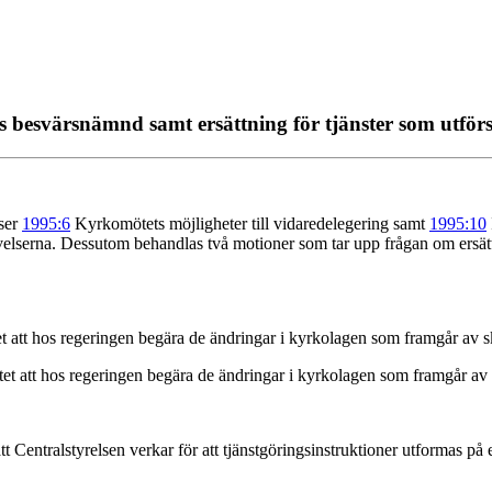
esvärsnämnd samt ersättning för tjänster som utförs 
lser
1995:6
Kyrkomötets möjligheter till vidaredelegering samt
1995:10
lserna. Dessutom behandlas två motioner som tar upp frågan om ersättning
 att hos regeringen begära de ändringar i kyrkolagen som framgår av sk
t att hos regeringen begära de ändringar i kyrkolagen som framgår av s
entralstyrelsen verkar för att tjänstgöringsinstruktioner utformas på ett