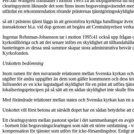
Per-Jan Wållgren framhåller i motion 1995:14 att möjligheterna till do
clearingsystem liknande det som finns inom begravningsväsendet men fr
utfärdat en rekommendation rörande prästernas tjänstgöringsskyldighe
så att i prästens tjänst läggs in att genomföra kyrkliga handlingar 
transaktioner bl.a. vid dop genom att begära att Centralstyrelsen verkar 
Ingemar Rehnman-Johansson tar i motion 1995:41 också upp frågan om tj
kyrkotillhöriga och att det senare införs en skyldighet att tillhandahål
hanteringen av dessa små summor skapar stora administrativa besvär o
Kyrkofonden.
Utskottets bedömning
Inom ramen för den nuvarande relationen mellan Svenska kyrkan och sta
utgifter för andra uppgifter än dem som gäller kommunen och dess inv
Införandet av en icke lagstadgad skyldighet för en präst att utföra t
lokaliseringsprincipen på så sätt att en sådan skyldighet inte skulle 
Med förändrade relationer mellan staten och Svenska kyrkan kan en a
Utskottet vill först betona att särskilt dopet har en sådan betydelse at
Ett clearingsystem mellan pastorat spelar i det sammanhanget en avgö
- bortsett från begravningsclearingen som nått ett större omfattning - v
kompensation för tjänster som utförs för icke-församlingsbor. Enligt ut