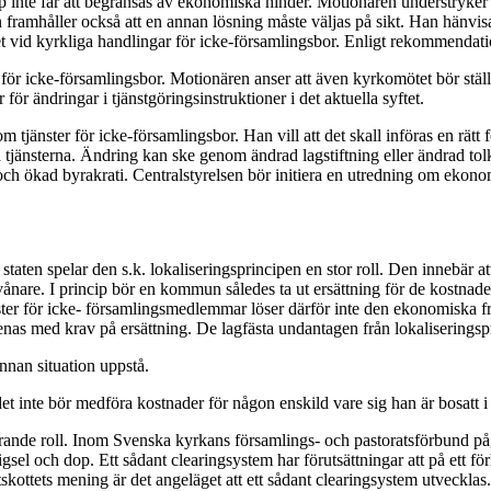
p inte får att begränsas av ekonomiska hinder. Motionären understryker 
amhåller också att en annan lösning måste väljas på sikt. Han hänvisar
t vid kyrkliga handlingar för icke-församlingsbor. Enligt rekommendati
även för icke-församlingsbor. Motionären anser att även kyrkomötet bör
för ändringar i tjänstgöringsinstruktioner i det aktuella syftet.
änster för icke-församlingsbor. Han vill att det skall införas en rätt f
la tjänsterna. Ändring kan ske genom ändrad lagstiftning eller ändrad tol
ch ökad byrakrati. Centralstyrelsen bör initiera en utredning om ekon
ten spelar den s.k. lokaliseringsprincipen en stor roll. Den innebär a
ånare. I princip bör en kommun således ta ut ersättning för de kostnad
jänster för icke- församlingsmedlemmar löser därför inte den ekonomiska
förenas med krav på ersättning. De lagfästa undantagen från lokalisering
nnan situation uppstå.
t det inte bör medföra kostnader för någon enskild vare sig han är bosatt 
rande roll. Inom Svenska kyrkans församlings- och pastoratsförbund pågå
igsel och dop. Ett sådant clearingsystem har förutsättningar att på ett f
skottets mening är det angeläget att ett sådant clearingsystem utvecklas