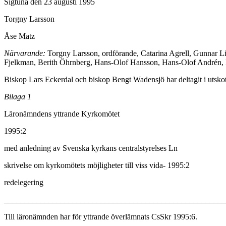
Sigtuna den 23 augusti 1995
Torgny Larsson
Åse Matz
Närvarande:
Torgny Larsson, ordförande, Catarina Agrell, Gunnar L
Fjelkman, Berith Öhrnberg, Hans-Olof Hansson, Hans-Olof Andrén, B
Biskop Lars Eckerdal och biskop Bengt Wadensjö har deltagit i utskot
Bilaga 1
Läronämndens yttrande Kyrkomötet
1995:2
med anledning av Svenska kyrkans centralstyrelses Ln
skrivelse om kyrkomötets möjligheter till viss vida- 1995:2
redelegering
_______________________________________________________
Till läronämnden har för yttrande överlämnats CsSkr 1995:6.