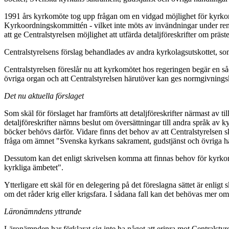
1991 års kyrkomöte tog upp frågan om en vidgad möjlighet för kyrkomö
Kyrkoordningskommittén - vilket inte möts av invändningar under remiss
att ge Centralstyrelsen möjlighet att utfärda detaljföreskrifter om präs
Centralstyrelsens förslag behandlades av andra kyrkolagsutskottet, so
Centralstyrelsen föreslår nu att kyrkomötet hos regeringen begär en 
övriga organ och att Centralstyrelsen härutöver kan ges normgivningsk
Det nu aktuella förslaget
Som skäl för förslaget har framförts att detaljföreskrifter närmast av
detaljföreskrifter nämns beslut om översättningar till andra språk a
böcker behövs därför. Vidare finns det behov av att Centralstyrelsen s
fråga om ämnet "Svenska kyrkans sakrament, gudstjänst och övriga h
Dessutom kan det enligt skrivelsen komma att finnas behov för kyrkomöt
kyrkliga ämbetet".
Ytterligare ett skäl för en delegering på det föreslagna sättet är enligt
om det råder krig eller krigsfara. I sådana fall kan det behövas mer omf
Läronämndens yttrande
Läronämnden har förklarat sig inte ha något att erinra mot Centralsty