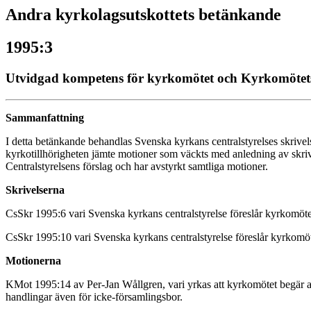
Andra kyrkolagsutskottets betänkande
1995:3
Utvidgad kompetens för kyrkomötet och Kyrkomötets b
Sammanfattning
I detta betänkande behandlas Svenska kyrkans centralstyrelses skrive
kyrkotillhörigheten jämte motioner som väckts med anledning av skrive
Centralstyrelsens förslag och har avstyrkt samtliga motioner.
Skrivelserna
CsSkr 1995:6 vari Svenska kyrkans centralstyrelse föreslår kyrkomötet
CsSkr 1995:10 vari Svenska kyrkans centralstyrelse föreslår kyrkomöte
Motionerna
KMot 1995:14 av Per-Jan Wållgren, vari yrkas att kyrkomötet begär att C
handlingar även för icke-församlingsbor.