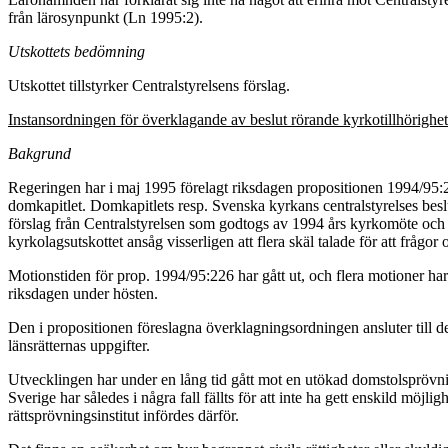
från lärosynpunkt (Ln 1995:2).
Utskottets bedömning
Utskottet tillstyrker Centralstyrelsens förslag.
Instansordningen för överklagande av beslut rörande kyrkotillhörighe
Bakgrund
Regeringen har i maj 1995 förelagt riksdagen propositionen 1994/95:22
domkapitlet. Domkapitlets resp. Svenska kyrkans centralstyrelses bes
förslag från Centralstyrelsen som godtogs av 1994 års kyrkomöte och so
kyrkolagsutskottet ansåg visserligen att flera skäl talade för att frå
Motionstiden för prop. 1994/95:226 har gått ut, och flera motioner ha
riksdagen under hösten.
Den i propositionen föreslagna överklagningsordningen ansluter till 
länsrätternas uppgifter.
Utvecklingen har under en lång tid gått mot en utökad domstolsprövni
Sverige har således i några fall fällts för att inte ha gett enskild möjli
rättsprövningsinstitut infördes därför.