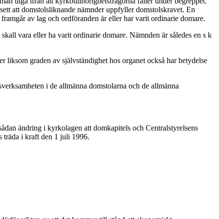
 man utgå ifrån att kyrkotillhörighetsfrågorna faller under begreppet.
sett att domstolsliknande nämnder uppfyller domstolskravet. En
ramgår av lag och ordföranden är eller har varit ordinarie domare.
all vara eller ha varit ordinarie domare. Nämnden är således en s k
ter liksom graden av självständighet hos organet också har betydelse
tolsverksamheten i de allmänna domstolarna och de allmänna
sådan ändring i kyrkolagen att domkapitels och Centralstyrelsens
räda i kraft den 1 juli 1996.