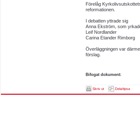
Förelåg Kyrkolivsutskotte
reformationen.
I debatten yttrade sig
Anna Ekström, som yrkade bi
Leif Nordlander
Carina Etander Rimborg
Överläggningen var därmed
förslag.
Bifogat dokument:
Skriv ut
Dela/tipsa