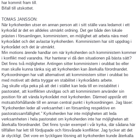
har kommit fram till.
Bifall till utskottet.
TOMAS JANSSON:
När kyrkoherden utser en annan person att i sitt ställe vara ledamot i ett
kyrkoråd är det en alldeles utmärkt ordning. Det ger både den lokale
prästen i församlingen, komministern, en möjlighet att arbeta nära med
kyrkorådet och det avlastar kyrkoherden. Komministern har sitt uppdrag i
kyrkorådet och det är utmärkt.
Min motions ärende handlar om när kyrkoherden och komministern kommer
i konflikt med varandra. Hur hanterar vi då den situationen på bästa sätt?
Det finns två möjligheter. Antingen sitter komministern i orubbat bo eller
man skulle kunna tänka sig att kyrkoherden kan återkalla förordnandet.
Kyrkoordningen har valt alternativet att komministern sitter i orubbat bo
med motivet att detta tryggar en stabilitet i kyrkorådets arbete.
Jag skulle vilja peka på att det i stället kan leda till en instabilitet i
pastoratet, att konflikten utvidgas och att komministern använder sin
position för att vända kyrkorådet mot kyrkoherden. Därmed uppstår ett
motsatsförhållande till en annan central punkt i kyrkoordningen. Jag läser:
”Kyrkoherden leder all verksamhet i en församling respektive en
pastoratssamfällighet.” Kyrkoherden har inte möjligheten att leda
verksamheten i hela pastoratet om kyrkoherden inte har möjligheten att
återkalla förordnandet. Det finns tyvärr exempel i vår kyrka, där sådana här
tillfällen har lett till fördjupade och försvårade konflikter. Jag tycker att det
är olyckligt. Det vore en lyckligare lösning att kyrkoherden kunde återkalla