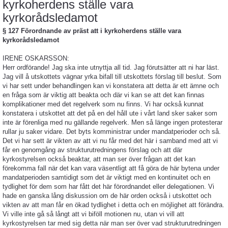
kyrkoherdens ställe vara
kyrkorådsledamot
§ 127 Förordnande av präst att i kyrkoherdens ställe vara
kyrkorådsledamot
IRENE OSKARSSON:
Herr ordförande! Jag ska inte utnyttja all tid. Jag förutsätter att ni har läst.
Jag vill å utskottets vägnar yrka bifall till utskottets förslag till beslut. Som
vi har sett under behandlingen kan vi konstatera att detta är ett ämne och
en fråga som är viktig att beakta och där vi kan se att det kan finnas
komplikationer med det regelverk som nu finns. Vi har också kunnat
konstatera i utskottet att det på en del håll ute i vårt land sker saker som
inte är förenliga med nu gällande regelverk. Men så länge ingen protesterar
rullar ju saker vidare. Det byts komministrar under mandatperioder och så.
Det vi har sett är vikten av att vi nu får med det här i samband med att vi
får en genomgång av strukturutredningens förslag och att där
kyrkostyrelsen också beaktar, att man ser över frågan att det kan
förekomma fall när det kan vara väsentligt att få göra de här bytena under
mandatperioden samtidigt som det är viktigt med en kontinuitet och en
tydlighet för dem som har fått det här förordnandet eller delegationen. Vi
hade en ganska lång diskussion om de här orden också i utskottet och
vikten av att man får en ökad tydlighet i detta och en möjlighet att förändra.
Vi ville inte gå så långt att vi biföll motionen nu, utan vi vill att
kyrkostyrelsen tar med sig detta när man ser över vad strukturutredningen