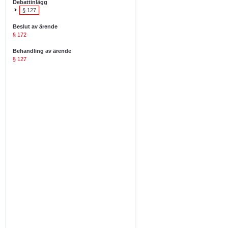
Debattinlägg
§ 127
Beslut av ärende
§ 172
Behandling av ärende
§ 127