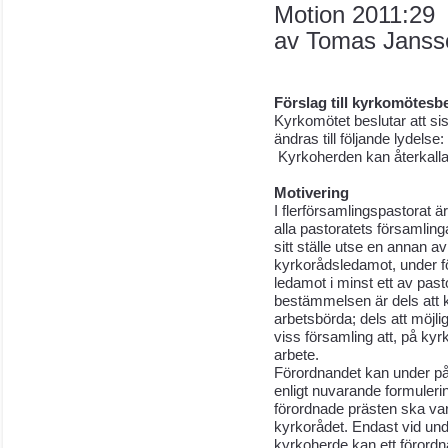
Motion 2011:29
av
Tomas Janss
Förslag till kyrkomötesb
Kyrkomötet beslutar att sis
ändras till följande lydelse:
Kyrkoherden kan återkalla
Motivering
I flerförsamlingspastorat 
alla pastoratets församling
sitt ställe utse en annan av
kyrkorådsledamot, under fö
ledamot i minst ett av pas
bestämmelsen är dels att
arbetsbörda; dels att möjli
viss församling att, på ky
arbete.
Förordnandet kan under på
enligt nuvarande formulerin
förordnade prästen ska vara
kyrkorådet. Endast vid undan
kyrkoherde kan ett förordn