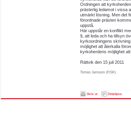
Ordningen att kyrkoherden
prästerlig ledamot i vissa a
utmärkt lösning. Men det 
förordnade prästen kommer
uppstå.
Här uppstår en konflikt me
§, att leda och ha tillsyn ö
kyrkoordningens skrivning 
möjlighet att återkalla för
kyrkoherdens möjlighet att
Rättvik den 15 juli 2011
Tomas Jansson (FiSK)
Skriv ut
Dela/tipsa