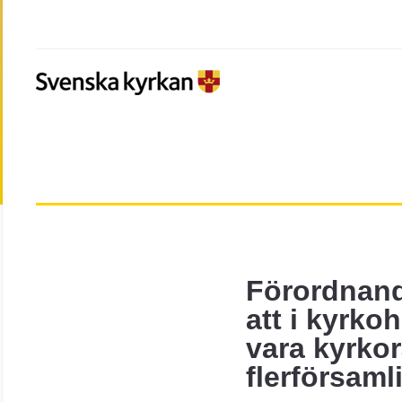
Förordnand
att i kyrko
vara kyrko
flerförsaml