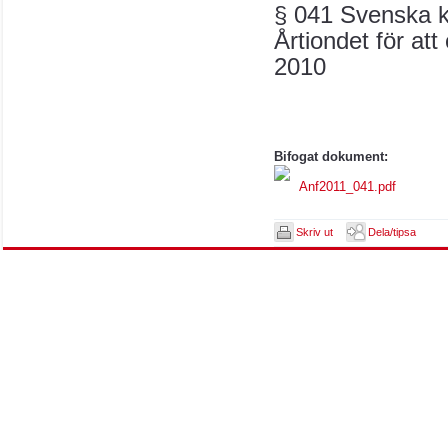
§ 041 Svenska k
Årtiondet för at
2010
Bifogat dokument:
Anf2011_041.pdf
Skriv ut
Dela/tipsa