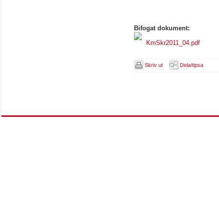
Bifogat dokument:
KmSkr2011_04.pdf
Skriv ut
Dela/tipsa