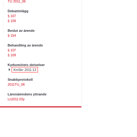
TU 2011_06
Debattinlägg
§ 107
§ 109
Beslut av ärende
§ 154
Behandling av ärende
§ 107
§ 109
Kyrkomötets skrivelser
KmSkr 2011:13
Snabbprotokoll
2011TU_06
Läronämndens yttrande
Ln2011:03y