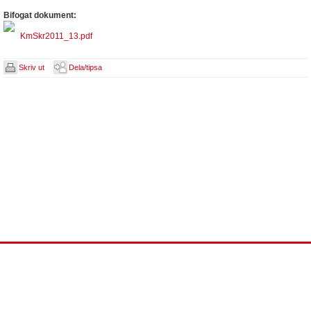
Bifogat dokument:
KmSkr2011_13.pdf
Skriv ut
Dela/tipsa