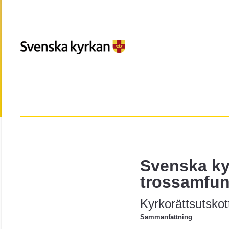
Svenska k
trossamfu
Kyrkorättsutsko
Sammanfattning