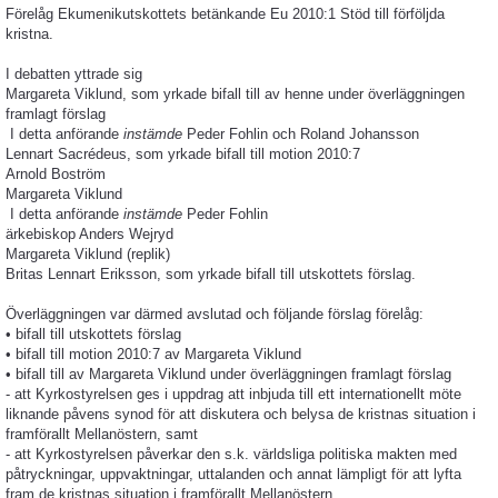
Förelåg Ekumenikutskottets betänkande Eu 2010:1 Stöd till förföljda
kristna.
I debatten yttrade sig
Margareta Viklund, som yrkade bifall till av henne under överläggningen
framlagt förslag
I detta anförande
instämde
Peder Fohlin och Roland Johansson
Lennart Sacrédeus, som yrkade bifall till motion 2010:7
Arnold Boström
Margareta Viklund
I detta anförande
instämde
Peder Fohlin
ärkebiskop Anders Wejryd
Margareta Viklund (replik)
Britas Lennart Eriksson, som yrkade bifall till utskottets förslag.
Överläggningen var därmed avslutad och följande förslag förelåg:
• bifall till utskottets förslag
• bifall till motion 2010:7 av Margareta Viklund
• bifall till av Margareta Viklund under överläggningen framlagt förslag
- att Kyrkostyrelsen ges i uppdrag att inbjuda till ett internationellt möte
liknande påvens synod för att diskutera och belysa de kristnas situation i
framförallt Mellanöstern, samt
- att Kyrkostyrelsen påverkar den s.k. världsliga politiska makten med
påtryckningar, uppvaktningar, uttalanden och annat lämpligt för att lyfta
fram de kristnas situation i framförallt Mellanöstern.