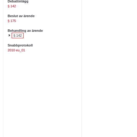
Debattinlägg
§ 142
Beslut av ärende
§ 175
Behandling av ärende
§ 142
Snabbprotokoll
2010 eu_01