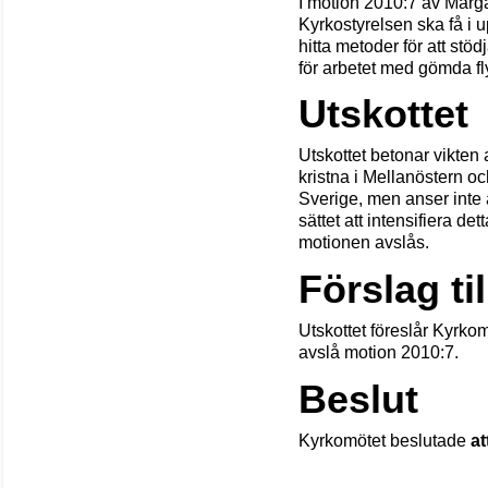
I motion 2010:7 av Marga
Kyrkostyrelsen ska få i up
hitta metoder för att stöd
för arbetet med gömda fly
Utskottet
Utskottet betonar vikten av
kristna i Mellanöstern oc
Sverige, men anser inte a
sättet att intensifiera det
motionen avslås.
Förslag til
Utskottet föreslår Kyrkom
avslå motion 2010:7.
Beslut
Kyrkomötet beslutade
at