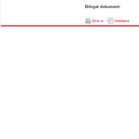
Bifogat dokument:
Skriv ut
Dela/tipsa